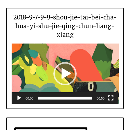
2018-9-7-9-9-shou-jie-tai-bei-cha-
hua-yi-shu-jie-qing-chun-liang-
xiang
視
訊
播
放
器
00:00
00:50