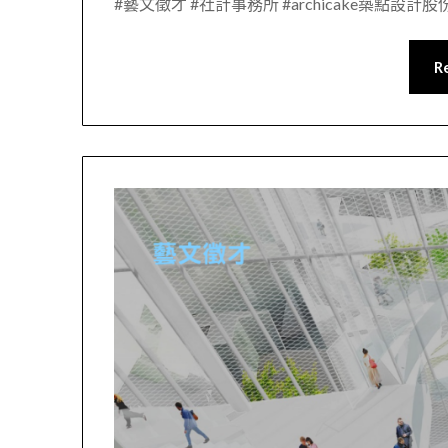
#藝文徵才 #社計事務所 #archicake築點設計
R