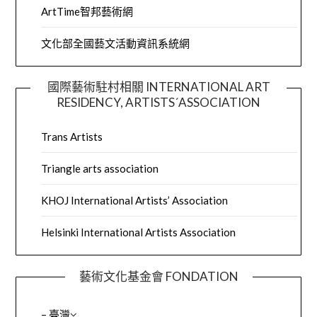
ArtTime智邦藝術網
文化部全國藝文活動資訊系統網
國際藝術駐村相關 INTERNATIONAL ART
RESIDENCY, ARTISTS´ASSOCIATION
Trans Artists
Triangle arts association
KHOJ International Artists’ Association
Helsinki International Artists Association
藝術文化基金會 FONDATION
– 臺灣