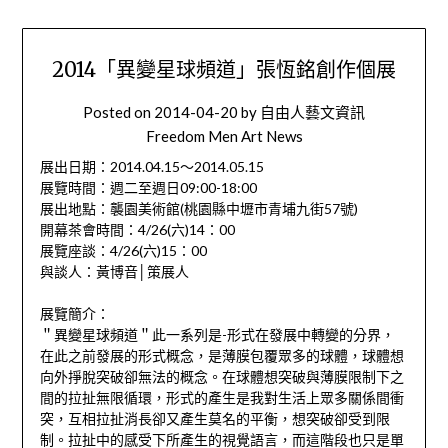
2014「異變星球頻道」張恆銘創作個展
Posted on
2014-04-20
by
自由人藝文資訊
Freedom Men Art News
展出日期：2014.04.15～2014.05.15
展覽時間：週二至週日09:00-18:00
展出地點：襲園美術館(桃園縣中壢市青埔九街57號)
開幕茶會時間：4/26(六)14：00
展覽座談：4/26(六)15：00
與談人：黃博音│策展人
展覽簡介：
＂異變星球頻道＂此一系列是-形式在發展中轉變的分界，
在此之前發展的形式概念，是薄膜包覆眾多的球體，球體想
向外掙脫突破卻無法的概念。在球體想突破與薄膜限制下之
間的拉扯無限循環，形式的產生是我對生活上眾多關係間衝
突，互相拉扯消長卻又產生莫名的平衡，想突破卻受到限
制。拉扯中的感受下所產生的視覺語言，而這階段也只是單