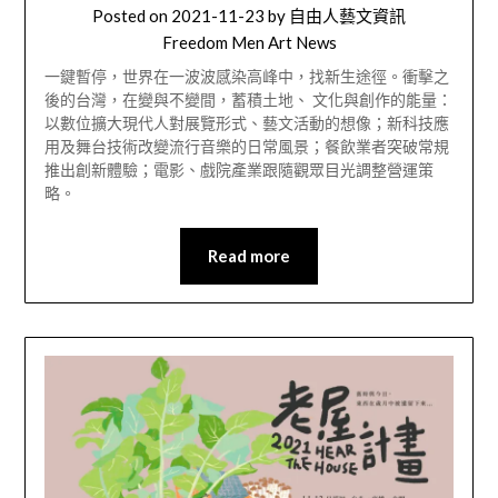
Posted on
2021-11-23
by
自由人藝文資訊
Freedom Men Art News
一鍵暫停，世界在一波波感染高峰中，找新生途徑。衝擊之
後的台灣，在變與不變間，蓄積土地、 文化與創作的能量：
以數位擴大現代人對展覽形式、藝文活動的想像；新科技應
用及舞台技術改變流行音樂的日常風景；餐飲業者突破常規
推出創新體驗；電影、戲院產業跟隨觀眾目光調整營運策
略。
Read more