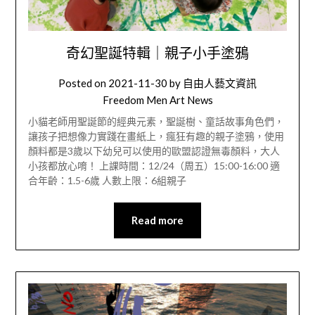
奇幻聖誕特輯｜親子小手塗鴉
Posted on
2021-11-30
by
自由人藝文資訊
Freedom Men Art News
小貓老師用聖誕節的經典元素，聖誕樹、童話故事角色們，
讓孩子把想像力實踐在畫紙上，瘋狂有趣的親子塗鴉，使用
顏料都是3歲以下幼兒可以使用的歐盟認證無毒顏料，大人
小孩都放心唷！ 上課時間：12/24（周五）15:00-16:00 適
合年齡：1.5-6歲 人數上限：6組親子
Read more