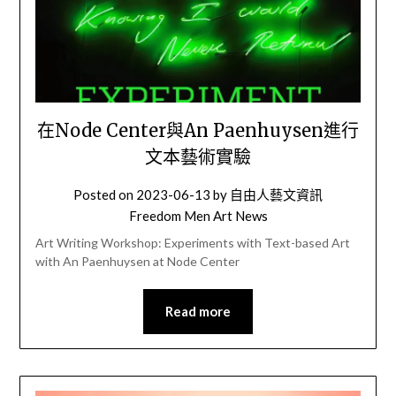
在Node Center與An Paenhuysen進行
文本藝術實驗
Posted on
2023-06-13
by
自由人藝文資訊
Freedom Men Art News
Art Writing Workshop: Experiments with Text-based Art
with An Paenhuysen at Node Center
Read more