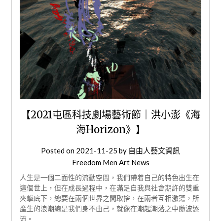
【2021屯區科技劇場藝術節｜洪小澎《海
海Horizon》】
Posted on
2021-11-25
by
自由人藝文資訊
Freedom Men Art News
人生是一個二面性的流動空間，我們帶着自己的特色出生在
這個世上，但在成長過程中，在滿足自我與社會期許的雙重
夾擊底下，總要在兩個世界之間取捨，在兩者互相激蕩，所
產生的浪潮總是我們身不由己，就像在潮起潮落之中隨波逐
流。