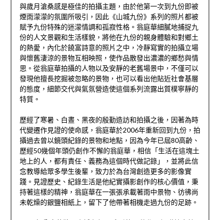
與歲月滄桑感是極佳的拍攝主題，由於他第一次到九份即被
煙雨濛濛的氛圍所吸引，因此《山城九份》系列的照片都被
賦予九份特殊的迷濛情調和孤寂性格。翁庭華細膩地捕捉九
份的人文景觀和生活樣貌，將他在九份的親身體驗和對鄉土
的熱愛，內化於饒富詩意的照片之中，冷靜寫實的拍攝立場
與懷舊淒涼的景物互相映照，使作品散發出濃濃的鄉愁與情
思。從翁庭華拍攝的人物以及安靜的老舊場景中，不僅可以
發現他擅長挖掘被忽略的景物，也可以看出他貼近社會基層
的態度，細節交代與氣氛營造使這個系列流露出質樸寧靜的
特質。
歷經了寒暑、白晝、黑夜的殷勤造訪和拍攝之後，因著為時
代變遷作見證的使命感，翁庭華於2006年重新回到九份，拍
攝過去曾以鏡頭紀錄的景物和地點，因為今年已屆80高齡、
歷經50幾個年頭仍創作不懈的翁庭華，相信「生活在這塊土
地上的人，都有責任、義務為這個時代做記錄」，並將此信
念教導給眾多學生後輩，致力於為台灣創造更多的影像實
踐。見證歷史、紀錄生活是他紀實攝影創作的核心價值，秉
持著這樣的精神，翁庭華在一張張承載著雨中景物、彷彿尚
未乾燥的銀鹽相紙上，留下了他帶著相機走過九份的足跡。