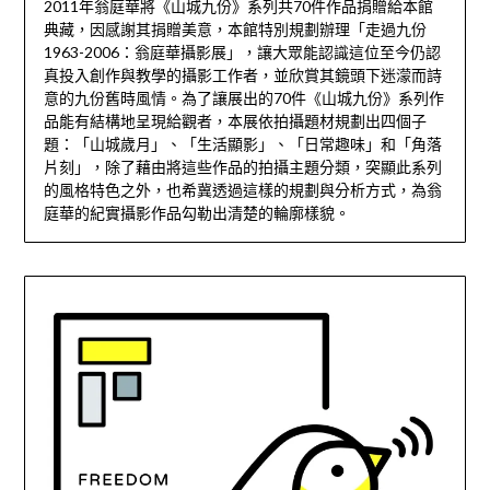
2011年翁庭華將《山城九份》系列共70件作品捐贈給本館
典藏，因感謝其捐贈美意，本館特別規劃辦理「走過九份
1963-2006：翁庭華攝影展」，讓大眾能認識這位至今仍認
真投入創作與教學的攝影工作者，並欣賞其鏡頭下迷濛而詩
意的九份舊時風情。為了讓展出的70件《山城九份》系列作
品能有結構地呈現給觀者，本展依拍攝題材規劃出四個子
題：「山城歲月」、「生活顯影」、「日常趣味」和「角落
片刻」，除了藉由將這些作品的拍攝主題分類，突顯此系列
的風格特色之外，也希冀透過這樣的規劃與分析方式，為翁
庭華的紀實攝影作品勾勒出清楚的輪廓樣貌。