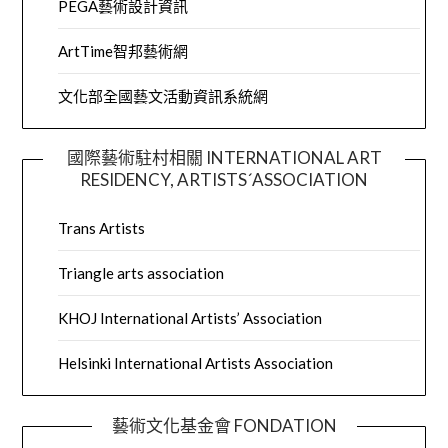
PEGA藝術設計資訊
ArtTime智邦藝術網
文化部全國藝文活動資訊系統網
國際藝術駐村相關 INTERNATIONAL ART
RESIDENCY, ARTISTS´ASSOCIATION
Trans Artists
Triangle arts association
KHOJ International Artists’ Association
Helsinki International Artists Association
藝術文化基金會 FONDATION