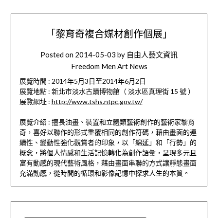
「黎育奇複合媒材創作個展」
Posted on
2014-05-03
by
自由人藝文資訊
Freedom Men Art News
展覽時間 : 2014年5月3日至2014年6月2日
展覽地點 : 新北市淡水古蹟博物館（ 淡水區真理街 15 號 ）
展覽網址 :
http://www.tshs.ntpc.gov.tw/
展覽介紹 : 擅長油畫、裝置和立體類藝術創作的藝術家黎育
奇，喜好以聯作的形式重覆相同的創作符碼，藉由畫面的連
續性、變動性強化觀賞者的印象，以「綿延」和「行勢」的
概念，將個人情感和生活記憶轉化為創作語彙，呈現多元且
富有動感的現代藝術風格，藉由畫面串聯的方式讓靜態畫面
充滿動感，從時間的循環和影像記憶中探求人生的本質。