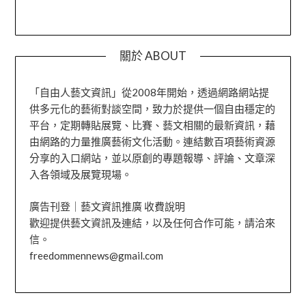
關於 ABOUT
「自由人藝文資訊」從2008年開始，透過網路網站提
供多元化的藝術對談空間，致力於提供一個自由穩定的
平台，定期轉貼展覽、比賽、藝文相關的最新資訊，藉
由網路的力量推廣藝術文化活動。連結數百項藝術資源
分享的入口網站，並以原創的專題報導、評論、文章深
入各領域及展覽現場。
廣告刊登｜藝文資訊推廣 收費說明
歡迎提供藝文資訊及連結，以及任何合作可能，請洽來
信。
freedommennews@gmail.com