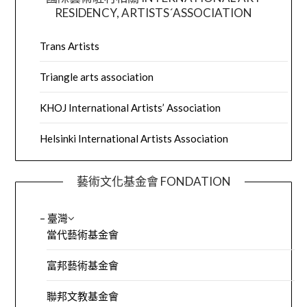
RESIDENCY, ARTISTS´ASSOCIATION
Trans Artists
Triangle arts association
KHOJ International Artists’ Association
Helsinki International Artists Association
藝術文化基金會 FONDATION
– 臺灣
當代藝術基金會
富邦藝術基金會
聯邦文教基金會