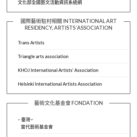
文化部全國藝文活動資訊系統網
國際藝術駐村相關 INTERNATIONAL ART
RESIDENCY, ARTISTS´ASSOCIATION
Trans Artists
Triangle arts association
KHOJ International Artists’ Association
Helsinki International Artists Association
藝術文化基金會 FONDATION
– 臺灣
當代藝術基金會