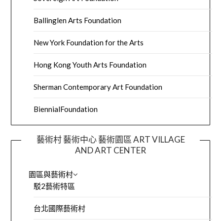
Ballinglen Arts Foundation
New York Foundation for the Arts
Hong Kong Youth Arts Foundation
Sherman Contemporary Art Foundation
BiennialFoundation
藝術村 藝術中心 藝術園區 ART VILLAGE
AND ART CENTER
園區與藝術村
駁2藝術特區
台北國際藝術村