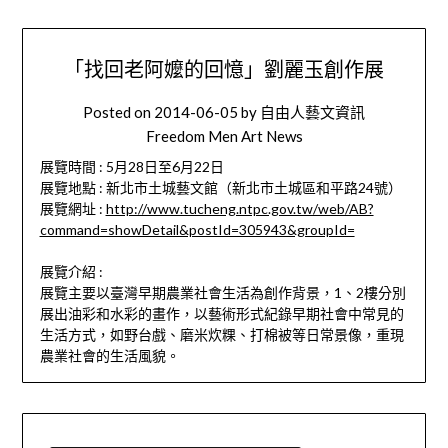
「找回老阿嬤的回憶」劉麗玉創作展
Posted on
2014-06-05
by
自由人藝文資訊
Freedom Men Art News
展覽時間 : 5月28日至6月22日
展覽地點 : 新北市土城藝文館（新北市土城區和平路24號）
展覽網址 :
http://www.tucheng.ntpc.gov.tw/web/AB?
command=showDetail&postId=305943&groupId=
展覽介紹 :
展覽主要以臺灣早期農業社會生活為創作背景，1、2樓分別
展出油彩和水彩的畫作，以藝術形式紀錄早期社會中常見的
生活方式，如野台戲、磨米炊粿、打棉被等日常景像，重現
農業社會的生活風貌。