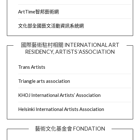
ArtTime智邦藝術網
文化部全國藝文活動資訊系統網
國際藝術駐村相關 INTERNATIONAL ART
RESIDENCY, ARTISTS´ASSOCIATION
Trans Artists
Triangle arts association
KHOJ International Artists’ Association
Helsinki International Artists Association
藝術文化基金會 FONDATION