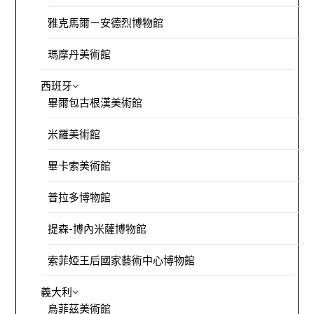
雅克馬爾－安德烈博物館
瑪摩丹美術館
西班牙
畢爾包古根漢美術館
米羅美術館
畢卡索美術館
普拉多博物館
提森-博內米薩博物館
索菲婭王后國家藝術中心博物館
義大利
烏菲茲美術館