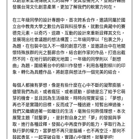
以創意來呈現傳統文化的精神，使其發揚光大，並期許藉由
發展台灣文化創意產業，更加了解我們的軟實力何在。
在三年級同學的設計專題中，首次跨系合作，邀請同屬於國
立台中教育大學之數位內容與科技學系，就數位典藏中的賽
德克元素，以奇巧、逗趣、互動的設計來重新詮釋其文化，
並展現出社會議題的想法構置；二年級同學以「包裹之外」
為題，在包裝中加入不一樣的創意巧思，並邀請台中在地關
懷特殊族群的光之藝廊合作，結合創作家的作品，打造出截
然不同、在地行銷的觀光地圖；一年級的同學則以「創想
曲」為題，圍繞著台中的柳川作發想，利用各種對柳川的印
象，轉化為具體作品，將創意與想法作一個完美的結合。
每個人都擁有夢想，像是有些什麼在心中不斷的凝聚膨脹，
儘管我們為此，或者瘋狂、或者感動，卻總是忘了給予它萌
芽的機會，並且因為生活緣故，時時向現實妥協；「夢想」
再也不是實踐的目標，反而成了一種逃避，短暫出神過後，
我們又繼續過著一如繼往的生活，毫無任何熱情理想。本次
展覽主題「就鑿夢」，是針對自身之於「夢」的發掘與爭
取，進行各種詮釋。發掘心中再度作夢的能力，爭取行為上
執行夢的權力，當夢想不再只是腦補，也不再空泛，那何不
鼓起勇氣，一起突破自我，實踐心中理想，就鑿夢吧!