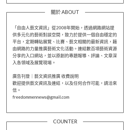
關於 ABOUT
「自由人藝文資訊」從2008年開始，透過網路網站提
供多元化的藝術對談空間，致力於提供一個自由穩定的
平台，定期轉貼展覽、比賽、藝文相關的最新資訊，藉
由網路的力量推廣藝術文化活動。連結數百項藝術資源
分享的入口網站，並以原創的專題報導、評論、文章深
入各領域及展覽現場。
廣告刊登｜藝文資訊推廣 收費說明
歡迎提供藝文資訊及連結，以及任何合作可能，請洽來
信。
freedommennews@gmail.com
COUNTER