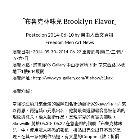
「布魯克林味兒 Brooklyn Flavor」
Posted on
2014-06-10
by
自由人藝文資訊
Freedom Men Art News
展覽日期 : 2014-05-30~2014-06-22 重覆於每週(二/三/四/
五/六/日
展覽地點 : 悠畫廊Yo Gallery 中山捷運地下街-南京西路16號
地下1樓B44展間
展覽網址 :
http://www.yo-gallery.com/#!show/c1kax
展覽介紹 :
空降從紐約飛來台灣的國際知名街頭藝術家Skewville，向來
以再思、再造城市元素出名。他將最普遍卻最容易被忽略的
現象與概念，融入藝術作品，呈現罕見的真實與趣味。
Skewville 將於05.30-­‐06.22 在悠畫廊的個展「布魯克林味
兒」中，使用眾人熟悉的報紙，拼貼出完全出其不意的呈
現。在其一系列的作品裡，有大量的Coupon（註：折價