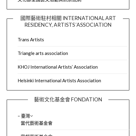
國際藝術駐村相關 INTERNATIONAL ART
RESIDENCY, ARTISTS´ASSOCIATION
Trans Artists
Triangle arts association
KHOJ International Artists’ Association
Helsinki International Artists Association
藝術文化基金會 FONDATION
– 臺灣
當代藝術基金會