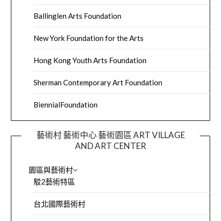
Ballinglen Arts Foundation
New York Foundation for the Arts
Hong Kong Youth Arts Foundation
Sherman Contemporary Art Foundation
BiennialFoundation
藝術村 藝術中心 藝術園區 ART VILLAGE
AND ART CENTER
園區與藝術村
駁2藝術特區
台北國際藝術村