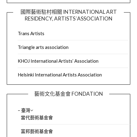
國際藝術駐村相關 INTERNATIONAL ART
RESIDENCY, ARTISTS´ASSOCIATION
Trans Artists
Triangle arts association
KHOJ International Artists’ Association
Helsinki International Artists Association
藝術文化基金會 FONDATION
– 臺灣
當代藝術基金會
富邦藝術基金會