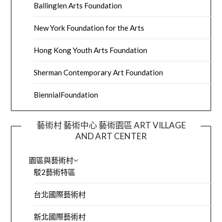
Ballinglen Arts Foundation
New York Foundation for the Arts
Hong Kong Youth Arts Foundation
Sherman Contemporary Art Foundation
BiennialFoundation
藝術村 藝術中心 藝術園區 ART VILLAGE
AND ART CENTER
園區與藝術村
駁2藝術特區
台北國際藝術村
新北國際藝術村