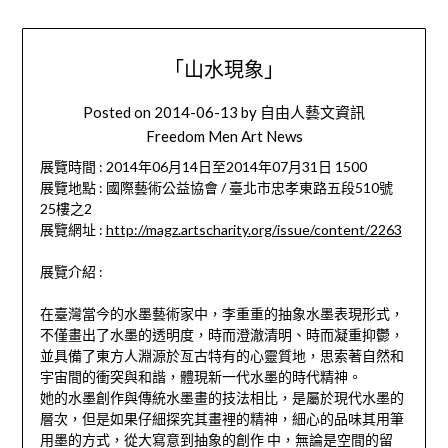
「山水現象」
Posted on
2014-06-13
by
自由人藝文資訊
Freedom Men Art News
展覽時間 : 2014年06月14日至2014年07月31日 1500
展覽地點 : 國際藝術公益協會 / 臺北市忠孝東路五段510號
25樓之2
展覽網址 :
http://magz.artscharity.org/issue/content/2263
展覽介紹 :
在臺灣當今的水墨藝術家中，李重重的抽象水墨表現形式，
不僅畫出了水墨的透明度，時而澄澈清明、時而凝重抑鬱，
並具備了東方人淵源於亙古特有的心靈質地，思索著自然和
宇宙間的衝突與和諧，體現新一代水墨的時代精神。
她的水墨創作與傳統水墨畫的技法相比，是屬於現代水墨的
層次，但是如果仔細探究其畫裡的精神，細心的品味其用筆
用墨的方式，從大寫意到抽象的創作 中，無論是空間的留