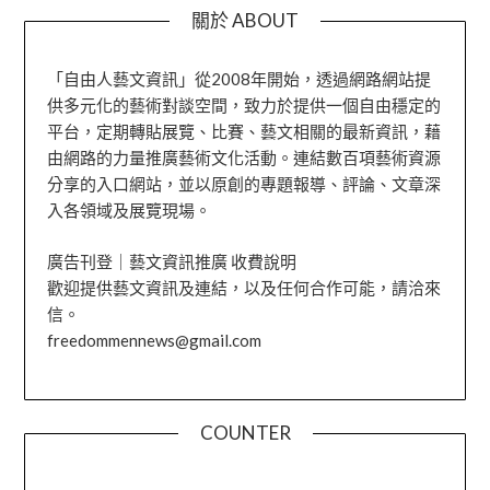
關於 ABOUT
「自由人藝文資訊」從2008年開始，透過網路網站提
供多元化的藝術對談空間，致力於提供一個自由穩定的
平台，定期轉貼展覽、比賽、藝文相關的最新資訊，藉
由網路的力量推廣藝術文化活動。連結數百項藝術資源
分享的入口網站，並以原創的專題報導、評論、文章深
入各領域及展覽現場。
廣告刊登｜藝文資訊推廣 收費說明
歡迎提供藝文資訊及連結，以及任何合作可能，請洽來
信。
freedommennews@gmail.com
COUNTER