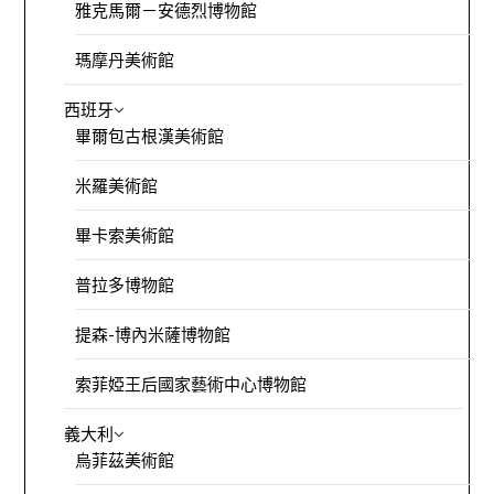
雅克馬爾－安德烈博物館
瑪摩丹美術館
西班牙
畢爾包古根漢美術館
米羅美術館
畢卡索美術館
普拉多博物館
提森-博內米薩博物館
索菲婭王后國家藝術中心博物館
義大利
烏菲茲美術館