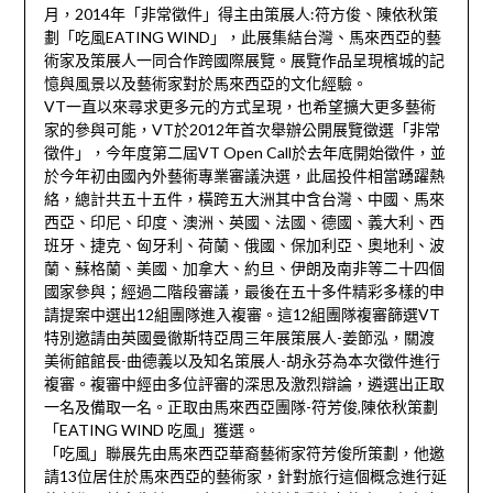
月，2014年「非常徵件」得主由策展人:符方俊、陳依秋策
劃「吃風EATING WIND」，此展集結台灣、馬來西亞的藝
術家及策展人一同合作跨國際展覽。展覽作品呈現檳城的記
憶與風景以及藝術家對於馬來西亞的文化經驗。
VT一直以來尋求更多元的方式呈現，也希望擴大更多藝術
家的參與可能，VT於2012年首次舉辦公開展覽徵選「非常
徵件」，今年度第二屆VT Open Call於去年底開始徵件，並
於今年初由國內外藝術專業審議決選，此屆投件相當踴躍熱
絡，總計共五十五件，橫跨五大洲其中含台灣、中國、馬來
西亞、印尼、印度、澳洲、英國、法國、德國、義大利、西
班牙、捷克、匈牙利、荷蘭、俄國、保加利亞、奧地利、波
蘭、蘇格蘭、美國、加拿大、約旦、伊朗及南非等二十四個
國家參與；經過二階段審議，最後在五十多件精彩多樣的申
請提案中選出12組團隊進入複審。這12組團隊複審篩選VT
特別邀請由英國曼徹斯特亞周三年展策展人-姜節泓，關渡
美術館館長-曲德義以及知名策展人-胡永芬為本次徵件進行
複審。複審中經由多位評審的深思及激烈辯論，遴選出正取
一名及備取一名。正取由馬來西亞團隊-符芳俊,陳依秋策劃
「EATING WIND 吃風」獲選。
「吃風」聯展先由馬來西亞華裔藝術家符芳俊所策劃，他邀
請13位居住於馬來西亞的藝術家，針對旅行這個概念進行延