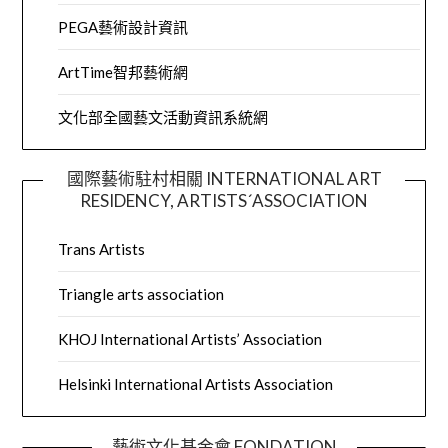
PEGA藝術設計資訊
ArtTime智邦藝術網
文化部全國藝文活動資訊系統網
國際藝術駐村相關 INTERNATIONAL ART
RESIDENCY, ARTISTS´ASSOCIATION
Trans Artists
Triangle arts association
KHOJ International Artists’ Association
Helsinki International Artists Association
藝術文化基金會 FONDATION