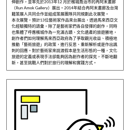
伸創作，並率先於2013年12 月於檳城喬治市的冉阿末畫廊
（Run Amok Gallery）展出。2014年結合冉阿末畫廊及台灣
籍策展人共同合作並組成策展團隊共同規劃此次展覽。
本次展覽，預計13位藝術家作品來台展出，透過馬來西亞文
化經驗獨特的語彙，除了是藝術家們各自發揮的創作，同時
也集體了呼應檳城作為一充滿古蹟、文化遺產的旅遊勝地，
創作者們如何理解馬來西亞政府為了爭取觀光收益、積極地
推動「藝術旅遊」的政策，進行反思、重新解析或是作出諷
刺的回應。對於藝術家來說渡假本是生活形態的一種，文化
旅遊的定義或表現手法卻能夠因為創作者的探究，不斷地翻
新，甚至挑戰人們對於旅行的理解和實踐方式。