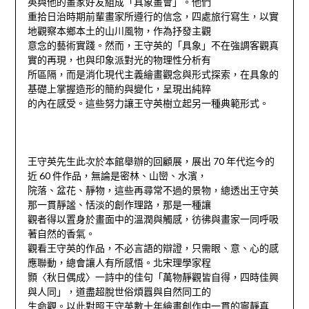
英與他的畫家好友組成「具象畫會」。他們
重拾日治時期前輩畫家所遵行的信念，四處旅行寫生，以實
地觀察本鄉本土的山川風物，作為抒發主觀
意念的藝術實踐。然而，王守英的「具象」不在強調客觀真
實的再現，也與印象派對光的物理性分析有
所區隔，而是消化現代主義繪畫觀念與形式探索，在具象的
基礎上掌握造形的簡約與變化，呈現出純粹
的內在感受。這些努力讓王守英樹立起另一種典範形式。
王守英先生此次於本館舉辦的回顧展，展出 70 年代迄今的
近 60 件作品，無論是密林、山巒、水濱，
院落、盆花、靜物，這些再尋常不過的景物，總透出王守英
那一貫靜謐、恬淡的創作理路，那是一種讓
觀者得以置身於畫面中的溫潤與觸感，彷彿與畫家一同呼吸
著自然的香氣。
觀看王守英的作品，不必言語的辯證，只需眼、意、心的感
應聯動，總會讓人有所感悟。北宋理學家程
顥〈秋日偶成〉一詩中的佳句「萬物靜觀皆自得，四時佳興
與人同」，道盡超脫世俗煩囂與自然同工的
生命觀。以此對照王守英數十年繪畫創作中一貫的寧靜真