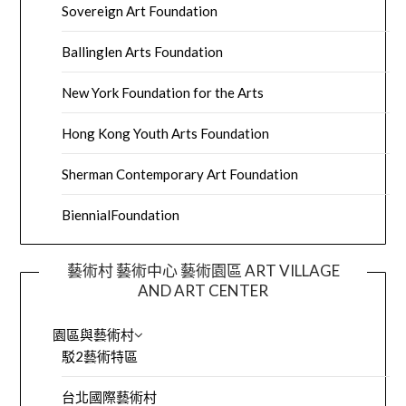
Sovereign Art Foundation
Ballinglen Arts Foundation
New York Foundation for the Arts
Hong Kong Youth Arts Foundation
Sherman Contemporary Art Foundation
BiennialFoundation
藝術村 藝術中心 藝術園區 ART VILLAGE
AND ART CENTER
園區與藝術村
駁2藝術特區
台北國際藝術村