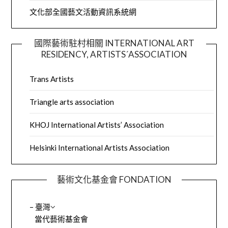
文化部全國藝文活動資訊系統網
國際藝術駐村相關 INTERNATIONAL ART
RESIDENCY, ARTISTS´ASSOCIATION
Trans Artists
Triangle arts association
KHOJ International Artists’ Association
Helsinki International Artists Association
藝術文化基金會 FONDATION
– 臺灣
當代藝術基金會