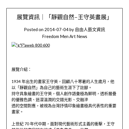
展覽資訊｜「靜觀自然-王守英畫展」
Posted on
2014-07-04
by
自由人藝文資訊
Freedom Men Art News
展覽介紹：
1934 年出生的畫家王守英，回顧八十寒暑的人生歲月，他
以「靜觀自然」為自己的藝術生涯下了註腳。
持守具象繪畫的王守英，個人創作語彙極為鮮明，透析層疊
的優雅色調、迷濛溫潤的交錯光影、交融滲
透的空間對應，被視為台灣抒情印象繪畫極具代表性的重要
畫家。
上世紀 70 年代中期，面對現代藝術形式主義的衝擊，王守