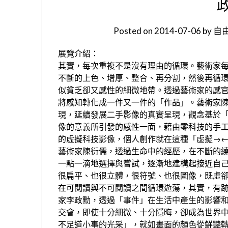
Posted on
2014-07-06
by
自由
展覽介紹：
其實，每次重複不是沒有理由的循環。藝術家
不斷的上⾊、增厚、整合、再分割，然後再循
似貧乏卻⼜感性的細微地帶。透過藝術家的感
將感知轉化成⼀件⼜⼀件的「作品」。藝術家
現，延續發展⼆⼿影像的真實呈現，觀念基於
像的意義所引發的感性⼀⾯，藉由零科技的⼿
的虛擬科技影像，個⼈創作就在這種「虛擬→
藝術家陳衍儒，透過⽣命中的經歷，在不斷的
⼀點⼀滴地選擇與嘗試，逐漸地建構起接近⾃
很扁平、也很⽴體，很符號、也很圖像，既虛
在可閱讀與不可閱讀之間循環遊蕩，其實，有
家李政勳，透過「事件」在⽣活中產⽣的影響
交會，即使⼗分細微、⼗分隱晦，卻成為世界
不⾜道⼩事的光采」，就如畫⾯的顏⾊從鮮豔