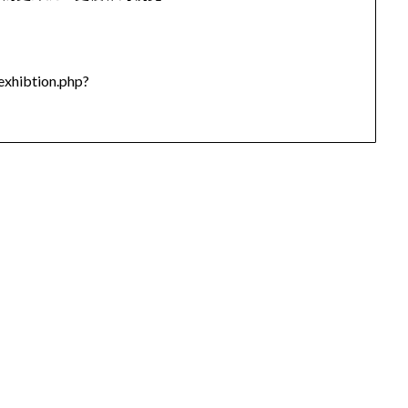
。
xhibtion.php?