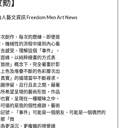
政勳】
人藝文資訊 Freedom Men Art News
每次創作、每次的歷練，即便是
環，機械性的流程中達到內⼼看
官去感受、理解這個「事件」，
陳崑峰，以純粹繪畫的⽅式表
「旅途」概念下，完全著重於影
⼯上⾊及堆疊不斷的⾊彩層次出
←真實」的循環當中不斷尋求。
繞圈停留、且⾏且⾛之間，藉著
⼰所希望呈現的藝術形態，作品
卻也實，呈現在⼀種曖昧之中，
跡可循的是我的個性痕跡。藝術
和記號，「事件」可能是⼀個朋友、可能是⼀個偶然的
中那「微
轉為更深沉、更複雜的視覺總