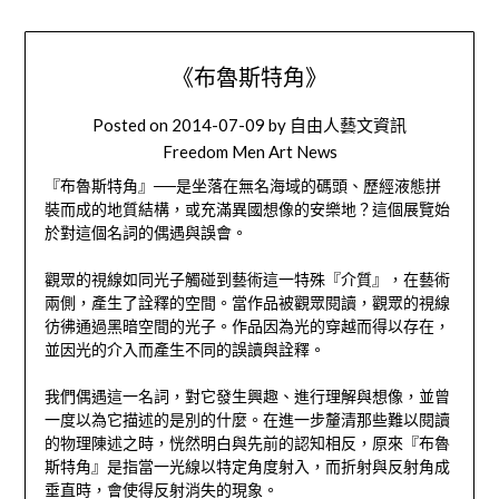
《布魯斯特角》
Posted on
2014-07-09
by
自由人藝文資訊
Freedom Men Art News
『布魯斯特角』──是坐落在無名海域的碼頭、歷經液態拼
裝而成的地質結構，或充滿異國想像的安樂地？這個展覽始
於對這個名詞的偶遇與誤會。
觀眾的視線如同光子觸碰到藝術這一特殊『介質』，在藝術
兩側，產生了詮釋的空間。當作品被觀眾閱讀，觀眾的視線
彷彿通過黑暗空間的光子。作品因為光的穿越而得以存在，
並因光的介入而產生不同的誤讀與詮釋。
我們偶遇這一名詞，對它發生興趣、進行理解與想像，並曾
一度以為它描述的是別的什麼。在進一步釐清那些難以閱讀
的物理陳述之時，恍然明白與先前的認知相反，原來『布魯
斯特角』是指當一光線以特定角度射入，而折射與反射角成
垂直時，會使得反射消失的現象。