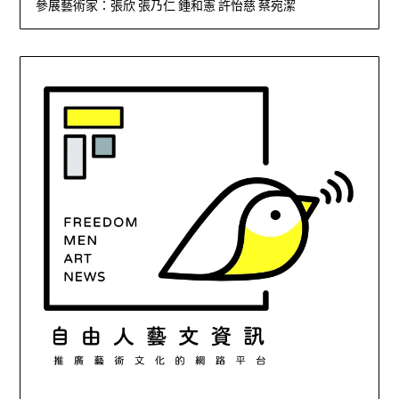
參展藝術家：張欣 張乃仁 鍾和憲 許怡慈 蔡宛潔