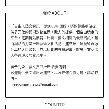
關於 ABOUT
「自由人藝文資訊」從2008年開始，透過網路網站提
供多元化的藝術對談空間，致力於提供一個自由穩定的
平台，定期轉貼展覽、比賽、藝文相關的最新資訊，藉
由網路的力量推廣藝術文化活動。連結數百項藝術資源
分享的入口網站，並以原創的專題報導、評論、文章深
入各領域及展覽現場。
廣告刊登｜藝文資訊推廣 收費說明
歡迎提供藝文資訊及連結，以及任何合作可能，請洽來
信。
freedommennews@gmail.com
COUNTER