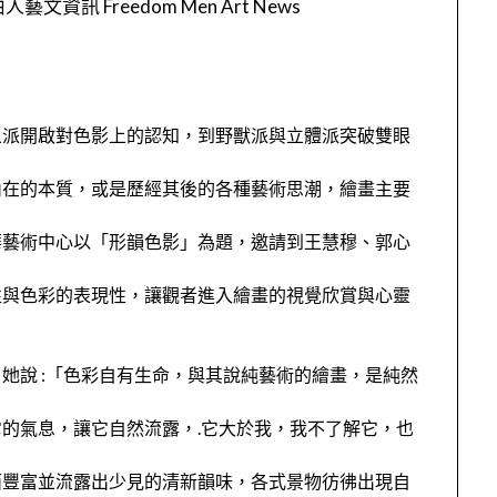
人藝文資訊 Freedom Men Art News
象派開啟對色影上的認知，到野獸派與立體派突破雙眼
內在的本質，或是歷經其後的各種藝術思潮，繪畫主要
華藝術中心以「形韻色影」為題，邀請到王慧穆、郭心
性與色彩的表現性，讓觀者進入繪畫的視覺欣賞與心靈
她說 :「色彩自有生命，與其說純藝術的繪畫，是純然
的氣息，讓它自然流露，.它大於我，我不了解它，也
面豐富並流露出少見的清新韻味，各式景物彷彿出現自