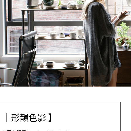
 ｜形韻色影 】