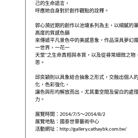
己的生命語言，
呼應她自身對於創作觀點的詮釋。
郭心漪近期的創作以池塘系列為主，以細膩的
高度的質感色韻
來傳遞平凡景色中的美感意象，作品深具夢幻風
一世界，一花一
天堂”之生命真相與本質，以及從尋常細微之物
思。
邱奕穎則以具象結合抽象之形式，交融出個人
化，色彩強化，
讓色與形均解放而出，尤其重空間及留白的處
力。
展覽時間：2014/7/5～2014/8/2
展覽地點：國泰世華藝術中心
活動網址：http://gallery.cathaybk.com.tw/