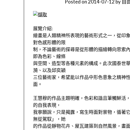
Posted on
2014-07-12
by
自由
展覽介紹:
繪畫是人類精神所表現的藝術形式之一，從印
對色感形體的限
制，不論藝術的探尋是從形體的描繪轉向思索
即為色彩、線條
與空間、造型等各種元素的構成。此次國泰世
漪、以及邱奕穎
三位藝術家，希望能以作品中形色意象之精神
面。
王慧穆的作品主題明確，色彩和諧且筆觸鮮活，
的自我表現，
我寧願說，只是揭露，寫生時面對景物，循著它
無從駕馭」，她
的作品從靜物花卉、屋瓦建築到自然風景，畫