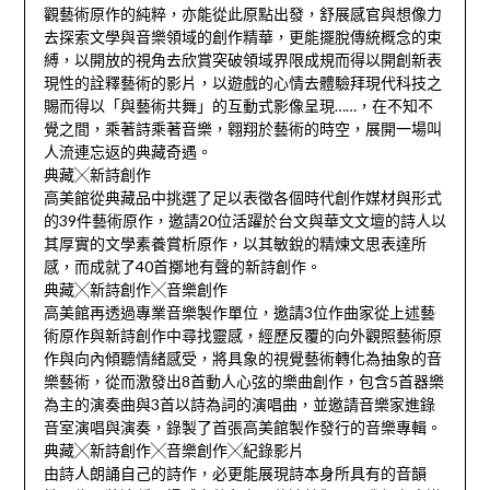
觀藝術原作的純粹，亦能從此原點出發，舒展感官與想像力
去探索文學與音樂領域的創作精華，更能擺脫傳統概念的束
縛，以開放的視角去欣賞突破領域界限成規而得以開創新表
現性的詮釋藝術的影片，以遊戲的心情去體驗拜現代科技之
賜而得以「與藝術共舞」的互動式影像呈現……，在不知不
覺之間，乘著詩乘著音樂，翱翔於藝術的時空，展開一場叫
人流連忘返的典藏奇遇。
典藏╳新詩創作
高美館從典藏品中挑選了足以表徵各個時代創作媒材與形式
的39件藝術原作，邀請20位活躍於台文與華文文壇的詩人以
其厚實的文學素養賞析原作，以其敏銳的精煉文思表達所
感，而成就了40首擲地有聲的新詩創作。
典藏╳新詩創作╳音樂創作
高美館再透過專業音樂製作單位，邀請3位作曲家從上述藝
術原作與新詩創作中尋找靈感，經歷反覆的向外觀照藝術原
作與向內傾聽情緒感受，將具象的視覺藝術轉化為抽象的音
樂藝術，從而激發出8首動人心弦的樂曲創作，包含5首器樂
為主的演奏曲與3首以詩為詞的演唱曲，並邀請音樂家進錄
音室演唱與演奏，錄製了首張高美館製作發行的音樂專輯。
典藏╳新詩創作╳音樂創作╳紀錄影片
由詩人朗誦自己的詩作，必更能展現詩本身所具有的音韻