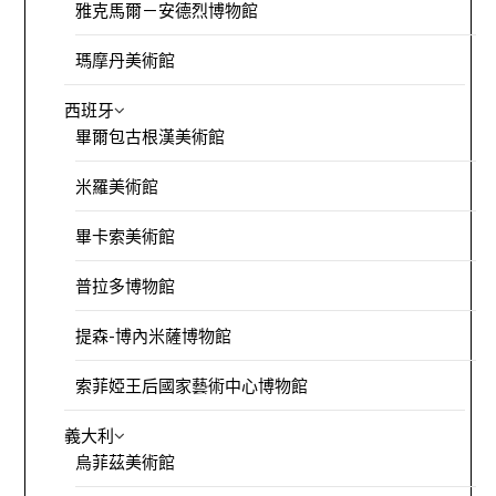
雅克馬爾－安德烈博物館
瑪摩丹美術館
西班牙
畢爾包古根漢美術館
米羅美術館
畢卡索美術館
普拉多博物館
提森-博內米薩博物館
索菲婭王后國家藝術中心博物館
義大利
烏菲茲美術館