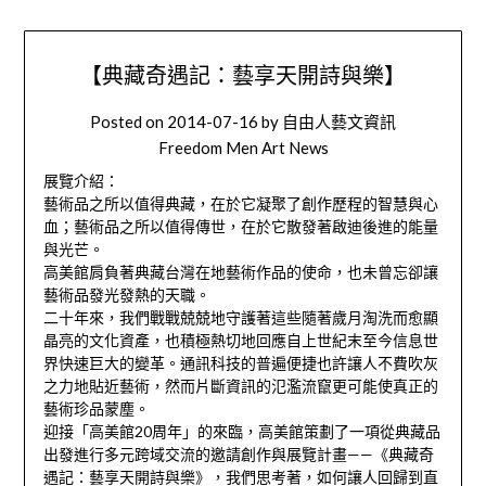
【典藏奇遇記：藝享天開詩與樂】
Posted on
2014-07-16
by
自由人藝文資訊
Freedom Men Art News
展覽介紹：
藝術品之所以值得典藏，在於它凝聚了創作歷程的智慧與心
血；藝術品之所以值得傳世，在於它散發著啟迪後進的能量
與光芒。
高美館肩負著典藏台灣在地藝術作品的使命，也未曾忘卻讓
藝術品發光發熱的天職。
二十年來，我們戰戰兢兢地守護著這些隨著歲月淘洗而愈顯
晶亮的文化資產，也積極熱切地回應自上世紀末至今信息世
界快速巨大的變革。通訊科技的普遍便捷也許讓人不費吹灰
之力地貼近藝術，然而片斷資訊的氾濫流竄更可能使真正的
藝術珍品蒙塵。
迎接「高美館20周年」的來臨，高美館策劃了一項從典藏品
出發進行多元跨域交流的邀請創作與展覽計畫——《典藏奇
遇記：藝享天開詩與樂》，我們思考著，如何讓人回歸到直