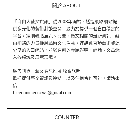
關於 ABOUT
「自由人藝文資訊」從2008年開始，透過網路網站提
供多元化的藝術對談空間，致力於提供一個自由穩定的
平台，定期轉貼展覽、比賽、藝文相關的最新資訊，藉
由網路的力量推廣藝術文化活動。連結數百項藝術資源
分享的入口網站，並以原創的專題報導、評論、文章深
入各領域及展覽現場。
廣告刊登｜藝文資訊推廣 收費說明
歡迎提供藝文資訊及連結，以及任何合作可能，請洽來
信。
freedommennews@gmail.com
COUNTER