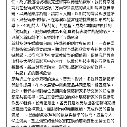
性。為了將這種現場感完整留存以傳達給觀眾，我們有幸邀
請到在藝術與文學紀錄片方面聲譽蜚然的黃明川導演親自掌
鏡，以典藏庫房為棚，請詩人入棚，以朗詩的聲音與肢體語
言，與藝術原作對話。在導演以豐富經驗挑戰創新形式的執
導下，40組詩人「讀詩句」的過程，成為40齣唱作俱佳的
「獨詩劇」，經剪輯後成為40組具獨特表現性的紀錄影片。
典藏╳新詩創作╳音樂創作╳互動影音
新科技與多媒體如何應用在藝術的創作與呈現上，一直是當
代藝術領域的重要課題。期望賦予藝術欣賞更多的趣味性與
遊戲感，以符合現代社會寓教於樂的價值觀，促使我們與崑
山科技大學創意影音中心合作，以數位科技主導的互動影音
將藝術、新詩與音樂融合，形塑出藝術欣賞的新媒體。
「共感」式的藝術欣賞
歷時近三年交疊累積的詩文、音樂、影片、多媒體互動藝術
等創作成果，在本次展覽中與典藏品共同呈現、相互輝映。
此外，我們亦得到幾位長期與台灣藝術家多所交流的知名攝
影家共襄盛舉，選出其曾聚焦拍攝的本展藝術家的肖像攝影
作品60餘件，設專區展出，各異其趣地反映出各個藝術家捕
捉靈感的全神貫注、面對創作的義無反顧、完成作品的自信
滿足……，透過攝影家犀利的觀察與精準的快門，這些令人
仰之彌高、望之彌堅的藝術家們在鏡頭前顯露出至情至性的
一面，予人難忘印象、更覺雋永。