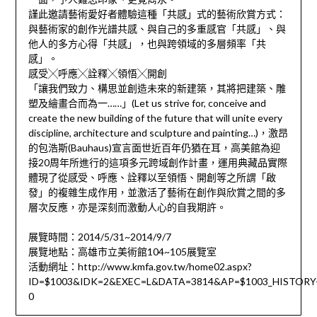
謹此邀請藝術愛好者體驗這種「共感」式的藝術欣賞方式：
與藝術家的創作光譜共感、與自己的多重感官「共感」、與
他人的多方心得「共感」，也與跨領域的多層頻率「共
感」。
感受╳呼應╳詮釋╳領悟╳開創
「讓我們致力、構思並創造未來的新建築，其將把建築、雕
塑及繪畫合而為一……」(Let us strive for, conceive and
create the new building of the future that will unite every
discipline, architecture and sculpture and painting…)，激昂
的包浩斯(Bauhaus)宣言面世近百年仍猶在耳，高美館為迎
接20周年所進行的這項多元跨域創作計畫，運用典藏品實際
體現了從感受、呼應、詮釋以至領悟、開創等之所謂「啟
發」的複雜生成作用，並激活了藝術在創作與欣賞之間的多
層次反應，亦是深刻而激動人心的自我期許。
展覽時間：2014/5/31~2014/9/7
展覽地點：高雄市立美術館104~105展覽室
活動網址：http://www.kmfa.gov.tw/home02.aspx?
ID=$1003&IDK=2&EXEC=L&DATA=3814&AP=$1003_HISTORY
0