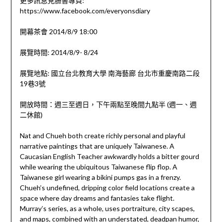
更多訊息見臉書專頁:
https://www.facebook.com/everyonsdiary
開幕茶會 2014/8/9 18:00
展覽時間: 2014/8/9- 8/24
展覽地點: 國立台北教育大學 南海藝廊 台北市重慶南路二段
19巷3號
開放時間：週三至週日，下午兩點至晚間九點半 (週一、週
二休館)
Nat and Chueh both create richly personal and playful
narrative paintings that are uniquely Taiwanese. A
Caucasian English Teacher awkwardly holds a bitter gourd
while wearing the ubiquitous Taiwanese flip flop. A
Taiwanese girl wearing a bikini pumps gas in a frenzy.
Chueh’s undefined, dripping color field locations create a
space where day dreams and fantasies take flight.
Murray’s series, as a whole, uses portraiture, city scapes,
and maps, combined with an understated, deadpan humor,