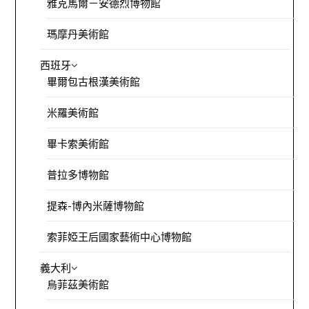
雅克馬爾－安德烈博物館
瑪摩丹美術館
西班牙
畢爾包古根漢美術館
米羅美術館
畢卡索美術館
普拉多博物館
提森-博內米薩博物館
索菲婭王后國家藝術中心博物館
義大利
烏菲茲美術館