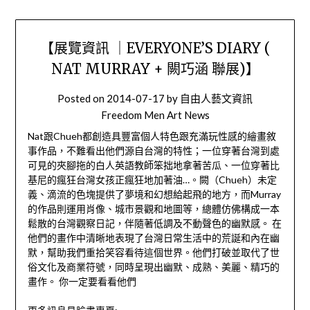
【展覽資訊 ｜EVERYONE’S DIARY (
NAT MURRAY + 闕巧涵 聯展)】
Posted on
2014-07-17
by
自由人藝文資訊
Freedom Men Art News
Nat跟Chueh都創造具豐富個人特色跟充滿玩性感的繪畫敘
事作品，不難看出他們源自台灣的特性；一位穿著台灣到處
可見的夾腳拖的白人英語教師笨拙地拿著苦瓜、一位穿著比
基尼的瘋狂台灣女孩正瘋狂地加著油…。闕（Chueh）未定
義、滴流的色塊提供了夢境和幻想給起飛的地方，而Murray
的作品則運用肖像、城市景觀和地圖等，總體仿佛構成一本
鬆散的台灣觀察日記，伴隨著低調及不動聲色的幽默感。 在
他們的畫作中清晰地表現了台灣日常生活中的荒誕和內在幽
默，幫助我們重拾笑容看待這個世界。他們打破並取代了世
俗文化及商業符號，同時呈現出幽默、成熟、美麗、精巧的
畫作。 你一定要看看他們