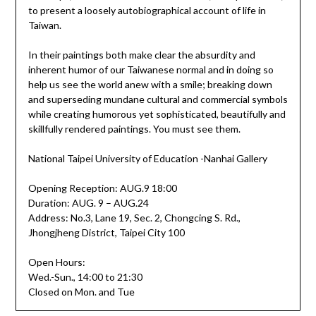
to present a loosely autobiographical account of life in
Taiwan.
In their paintings both make clear the absurdity and
inherent humor of our Taiwanese normal and in doing so
help us see the world anew with a smile; breaking down
and superseding mundane cultural and commercial symbols
while creating humorous yet sophisticated, beautifully and
skillfully rendered paintings. You must see them.
National Taipei University of Education -Nanhai Gallery
Opening Reception: AUG.9 18:00
Duration: AUG. 9 – AUG.24
Address: No.3, Lane 19, Sec. 2, Chongcing S. Rd.,
Jhongjheng District, Taipei City 100
Open Hours:
Wed.-Sun., 14:00 to 21:30
Closed on Mon. and Tue