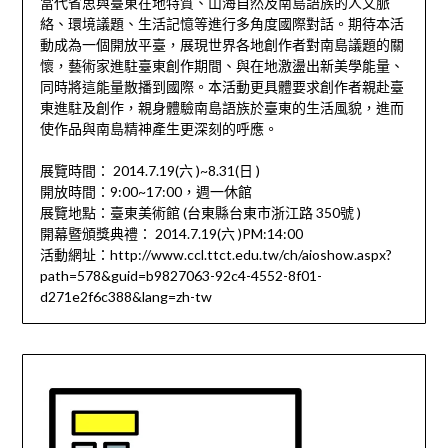
當代省思與臺東在地特質、山海自然及南島語族的人文脈
絡、環境議題、生活記憶等進行多角度國際對話。期待本活
動成為一個開放平臺，展現世界各地創作者對南島議題的關
懷，藝術家進駐臺東創作期間、與在地激盪出新美學能量、
同時將這能量散播到國際。本活動更具體要求創作者親赴臺
東進駐及創作，親身體驗南島語族於臺東的生活風貌，進而
使作品與南島精神產生更深刻的呼應。
展覽時間： 2014.7.19(六 )~8.31(日 )
開放時間：9:00~17:00，週一休館
展覽地點：臺東美術館 (台東縣台東市浙江路 350號 )
開幕暨頒獎典禮： 2014.7.19(六 )PM:14:00
活動網址：http://www.ccl.ttct.edu.tw/ch/aioshow.aspx?
path=578&guid=b9827063-92c4-4552-8f01-
d271e2f6c388&lang=zh-tw