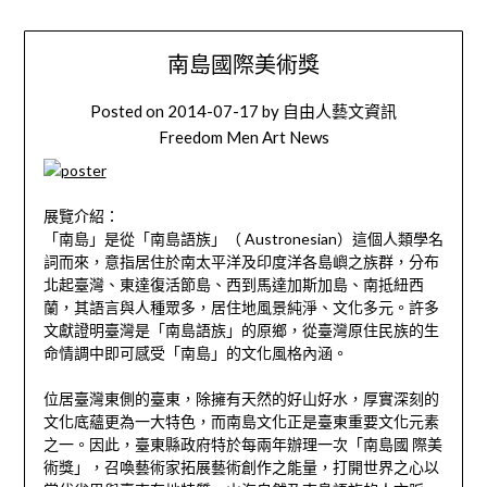
南島國際美術獎
Posted on
2014-07-17
by
自由人藝文資訊
Freedom Men Art News
展覽介紹：
「南島」是從「南島語族」（ Austronesian）這個人類學名
詞而來，意指居住於南太平洋及印度洋各島嶼之族群，分布
北起臺灣、東達復活節島、西到馬達加斯加島、南抵紐西
蘭，其語言與人種眾多，居住地風景純淨、文化多元。許多
文獻證明臺灣是「南島語族」的原鄉，從臺灣原住民族的生
命情調中即可感受「南島」的文化風格內涵。
位居臺灣東側的臺東，除擁有天然的好山好水，厚實深刻的
文化底蘊更為一大特色，而南島文化正是臺東重要文化元素
之一。因此，臺東縣政府特於每兩年辦理一次「南島國 際美
術獎」，召喚藝術家拓展藝術創作之能量，打開世界之心以