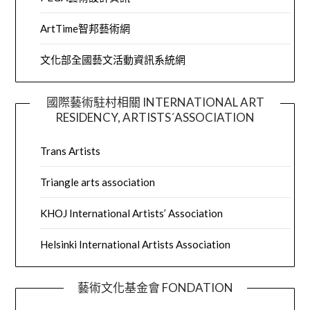
ArtTime智邦藝術網
文化部全國藝文活動資訊系統網
國際藝術駐村相關 INTERNATIONAL ART
RESIDENCY, ARTISTS´ASSOCIATION
Trans Artists
Triangle arts association
KHOJ International Artists’ Association
Helsinki International Artists Association
藝術文化基金會 FONDATION