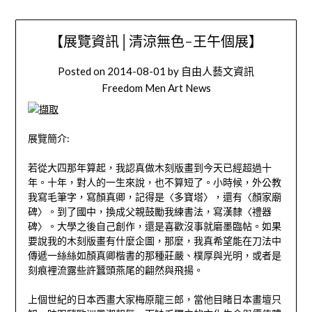
【展覽資訊│清涼無色-王午個展】
Posted on
2014-08-01
by
自由人藝文資訊
Freedom Men Art News
展覽簡介:
若從大四那年算起，我認真做木刻版畫到今天已經超過十
年。十年，對人的一生來說，也不算短了。小時候，外公教
我寫毛筆字，寫顏真卿，記得是〈多寶塔〉，還有〈顏家廟
碑〉。到了國中，換成父親鼓勵我練書法，寫漢隸〈禮器
碑〉。大學之後自己創作，還是喜歡沒事就磨墨臨帖。如果
要說我的木刻版畫有什麼企圖，那麼，我真希望能在刀法中
傳遞一絲絲如顏真卿楷書的那種莊嚴、樸厚與光明，或者是
刻痕裡流露些許蠶頭燕尾的翩然與飛揚。
上個世紀的日本西畫大家梅原龍三郎，當他目睹日本畫壇只