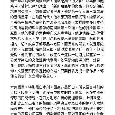
知一昧跟隨歐洲風潮起舞，而缺乏獨立的文化生命與價值體
系時，曾經沉痛地說出：「新開殖民地的悲哀，無疑是傳統
精神的欠除。」前輩畫家陳澄波，他是第一個入選日本帝展
的臺灣畫家。在殖民時代，他本應頂著帝展光環，繼續以東
京美術學校西洋畫科的主流外光派風格，去描繪更多日本殖
民者所喜愛的與世無爭的南國風景。然而，他的腳步卻踏上
原鄉，他的藝術追索也轉向文人畫傳統。他說他最推崇倪雲
林與八大山人，並且要用油彩表現出筆墨的氣韻。藝術世界
裡的一切，說穿了都跟品味有關，而品味的背後，就是意識
形態。我雖然比梅原龍三郎、陳澄波晚生了近一百年。但我
覺得，他們當初的觀點，放在今天這個一切還是仰望第一世
界美學判准的文化殖民地臺灣，依舊是如此深刻而一針見
血。我認同梅原龍三郎與陳澄波，藝術語言民族化是我的信
仰，文藝反殖民化是我的立場。只要我多完成一幅作品，都
使我的信仰與立場更為茁壯。
木刻版畫，特別黑白木刻，因為非黑即白，所以語言特別的
直接、陽剛、明快，絕沒有中間調的過度地帶；它在中國有
深厚的民間傳統，在西方則有左翼的衝撞精神；上個世紀，
美術史上則出現了的德國的珂勒惠支以及日本的棟方志功這
兩位典範。他們兩位的作品，將版印精神發揮到極致，也將
木刻的表現力拓展到一個嶄新境界。面對真正的大師，使我