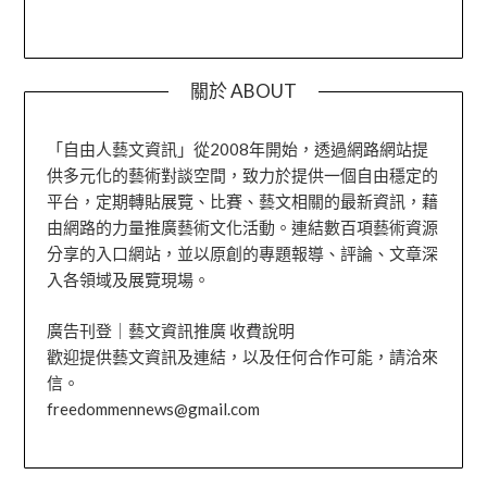
關於 ABOUT
「自由人藝文資訊」從2008年開始，透過網路網站提
供多元化的藝術對談空間，致力於提供一個自由穩定的
平台，定期轉貼展覽、比賽、藝文相關的最新資訊，藉
由網路的力量推廣藝術文化活動。連結數百項藝術資源
分享的入口網站，並以原創的專題報導、評論、文章深
入各領域及展覽現場。
廣告刊登｜藝文資訊推廣 收費說明
歡迎提供藝文資訊及連結，以及任何合作可能，請洽來
信。
freedommennews@gmail.com