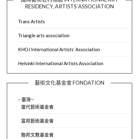
RESIDENCY, ARTISTS´ASSOCIATION
Trans Artists
Triangle arts association
KHOJ International Artists’ Association
Helsinki International Artists Association
藝術文化基金會 FONDATION
– 臺灣
當代藝術基金會
富邦藝術基金會
聯邦文教基金會