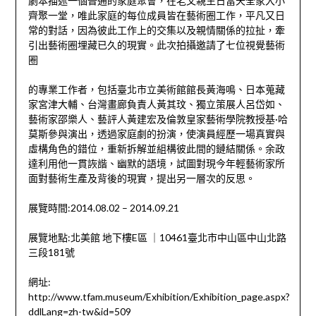
劇本描述一個普通的家庭聚會，在老父親生日當天全家大小
齊聚一堂，唯此家庭的每位成員皆在藝術圈工作，平凡又日
常的對話，因為彼此工作上的交集以及親情關係的拉扯，牽
引出藝術圈埋藏已久的現實。此次拍攝邀請了七位視覺藝術
圈
的專業工作者，包括臺北市立美術館館長黃海鳴、日本蒐藏
家宮津大輔、台灣畫廊負責人黃其玟、獨立策展人呂岱如、
藝術家邵樂人、藝評人黃建宏及倫敦皇家藝術學院教授基·哈
莫斯參與演出，透過家庭劇的扮演，使演員經歷一場真實與
虛構角色的錯位，重新拆解並組構彼此間的鏈結關係。余政
達利用他一貫詼諧、幽默的語境，試圖對現今年輕藝術家所
面對藝術生產及背後的現實，提出另一層次的反思。
展覽時間:2014.08.02 – 2014.09.21
展覽地點:北美館 地下樓E區 ｜10461臺北市中山區中山北路
三段181號
網址:
http://www.tfam.museum/Exhibition/Exhibition_page.aspx?
ddlLang=zh-tw&id=509