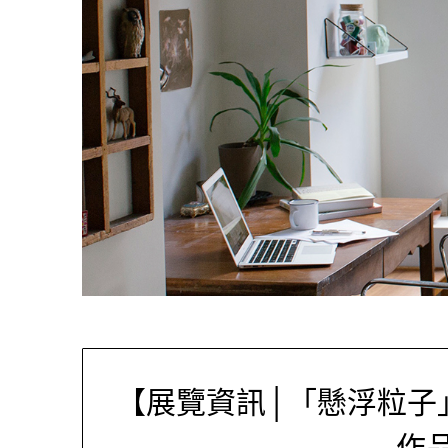
【展覽資訊│「懸浮粒子
作