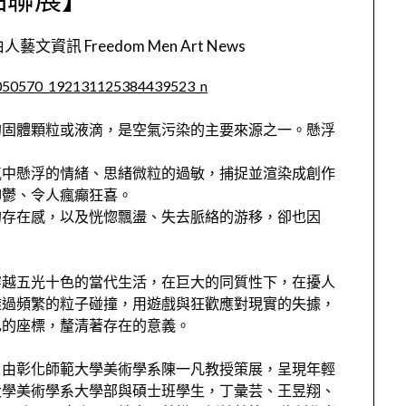
人藝文資訊 Freedom Men Art News
的固體顆粒或液滴，是空氣污染的主要來源之一。懸浮
氣中懸浮的情緒、思緒微粒的過敏，捕捉並渲染成創作
抑鬱、令人瘋癲狂喜。
的存在感，以及恍惚飄盪、失去脈絡的游移，卻也因
。
穿越五光十色的當代生活，在巨大的同質性下，在擾人
透過頻繁的粒子碰撞，用遊戲與狂歡應對現實的失據，
己的座標，釐清著存在的意義。
」由彰化師範大學美術學系陳一凡教授策展，呈現年輕
大學美術學系大學部與碩士班學生，丁彙芸、王昱翔、