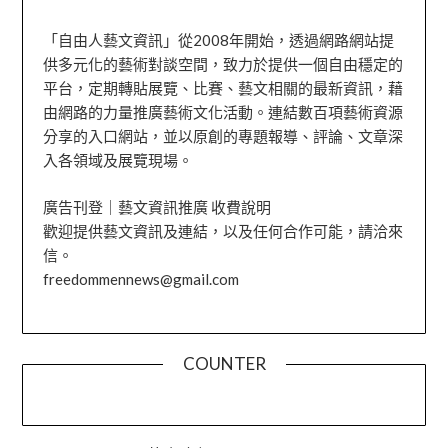
「自由人藝文資訊」從2008年開始，透過網路網站提
供多元化的藝術對談空間，致力於提供一個自由穩定的
平台，定期轉貼展覽、比賽、藝文相關的最新資訊，藉
由網路的力量推廣藝術文化活動。連結數百項藝術資源
分享的入口網站，並以原創的專題報導、評論、文章深
入各領域及展覽現場。
廣告刊登｜藝文資訊推廣 收費說明
歡迎提供藝文資訊及連結，以及任何合作可能，請洽來
信。
freedommennews@gmail.com
COUNTER