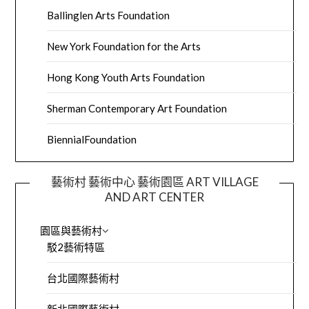
Ballinglen Arts Foundation
New York Foundation for the Arts
Hong Kong Youth Arts Foundation
Sherman Contemporary Art Foundation
BiennialFoundation
藝術村 藝術中心 藝術園區 ART VILLAGE
AND ART CENTER
園區與藝術村
駁2藝術特區
台北國際藝術村