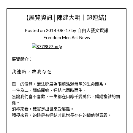
【展覽資訊│陳建大明｜超連結】
Posted on
2014-08-17
by
自由人藝文資訊
Freedom Men Art News
展覽簡介：
我 連 結 ， 故 我 存 在
單一的個體，無法延展為眼前浩瀚無際的生命體系。
一生為二，關係開始，連結也同時而生。
無論我們喜不喜歡，一生都在因應千變萬化，錯縱複雜的關
係。
消極來看，確實是出世來受磨難。
積極來看，的確是有連結才能增長存在的價值與意義。