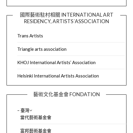
國際藝術駐村相關 INTERNATIONAL ART
RESIDENCY, ARTISTS´ASSOCIATION
Trans Artists
Triangle arts association
KHOJ International Artists’ Association
Helsinki International Artists Association
藝術文化基金會 FONDATION
– 臺灣
當代藝術基金會
富邦藝術基金會