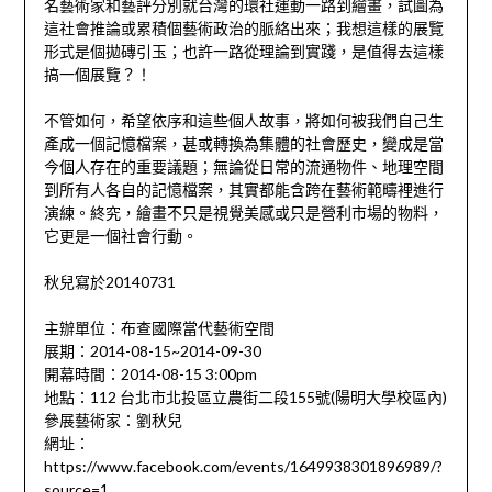
名藝術家和藝評分別就台灣的環社運動一路到繪畫，試圖為
這社會推論或累積個藝術政治的脈絡出來；我想這樣的展覽
形式是個拋磚引玉；也許一路從理論到實踐，是值得去這樣
搞一個展覽？！
不管如何，希望依序和這些個人故事，將如何被我們自己生
產成一個記憶檔案，甚或轉換為集體的社會歷史，變成是當
今個人存在的重要議題；無論從日常的流通物件、地理空間
到所有人各自的記憶檔案，其實都能含跨在藝術範疇裡進行
演練。終究，繪畫不只是視覺美感或只是營利市場的物料，
它更是一個社會行動。
秋兒寫於20140731
主辦單位：布查國際當代藝術空間
展期：2014-08-15~2014-09-30
開幕時間：2014-08-15 3:00pm
地點：112 台北市北投區立農街二段155號(陽明大學校區內)
參展藝術家：劉秋兒
網址：
https://www.facebook.com/events/1649938301896989/?
source=1