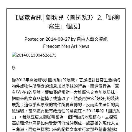
【展覽資訊│劉秋兒〈圖抗系3〉之「野柳
寫生」個展】
Posted on
2014-08-27
by
自由人藝文資訊
Freedom Men Art News
序
從2012年開始發表｢圖抗系｣的展覽，它是指對日常生活裡的
物件或物件所隱含的訊息加以塗抹的行為，而這個行為一直
有｢存在｣的隱喻，譬如我經常對一大堆廣告文宣加以塗抹，
把原來的文宣品塗掉了或塗改了，然後再把它｢好好｣的裝裱
展覽；這似乎與原來的物件所要宣傳的，反而產生全新的美
感經驗。當然這背後有政治性的意識在。2012年的「圖抗系
1」，我以豆皮文藝咖啡館為一個行動的地理核心，去探索
高雄鹽埕地區是如何受愛河流域沖刷成一處高雄的現代人文
三角洲，而這些探索出來的紀錄文本並行於那些繪畫(塗抹)