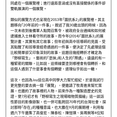
同處在一個展覽裡；進行遠距意涵或沒有直接關係的事件卻
雙軌展演的一個展覽。
類似的展覽方式也呈現在2013年｢圖抗系2｣的展覽裡，其主
題移向｢20年前的一件事｣，敘述了我30歲出頭的時候，因為
一次未收到後備軍人點閱召集令，被政府全台通緝和如何被
逮捕進入士林看守所的故事。而今年(2014)｢圖抗系3｣的展
覽計畫，其實有其它故事；但年初與高中班導師的見面，受
其點醒了和班導曾經奇遇過的一件事，便決定了先處理這個
比較簡單卻又印象深刻的故事，這題目幾經轉折才確定為
「野柳寫生」。藝術的｢塗抹｣和人生的｢際遇｣，遠遠的有一
種緊密的關聯，比如說，這條線要塗到哪裡會有個轉折，和
這個人遇到了什麼事會有個轉變，道理似乎如出一轍。
這次，也因為Joy這位高中同學大力幫忙經紀，於是我試行
更完整的要去搞一個「展覽」，便邀請了牧青進來幫忙策
展，也邀約了故事裡的人物，前來作為一種製造歷史的見
證，使7月初才有「野柳寫生之現場暗物質描繪」這一談話
性節目的影像錄製，也一併可能跨回70年代的台灣社會，探
討那時｢存在｣的種種意識。也大膽在9月的展期裡，利用每
週六下午邀集了高俊宏、陳泰松、陳愷璜、吳瑪悧等4位知