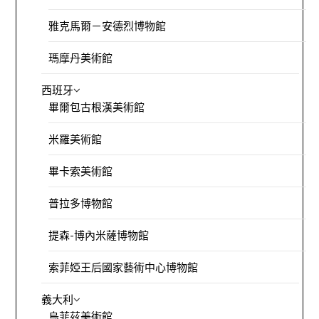
雅克馬爾－安德烈博物館
瑪摩丹美術館
西班牙
畢爾包古根漢美術館
米羅美術館
畢卡索美術館
普拉多博物館
提森-博內米薩博物館
索菲婭王后國家藝術中心博物館
義大利
烏菲茲美術館