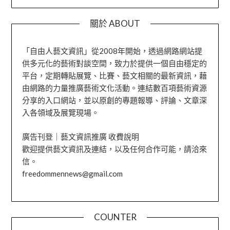
關於 ABOUT
「自由人藝文資訊」從2008年開始，透過網路網站提
供多元化的藝術對談空間，致力於提供一個自由穩定的
平台，定期轉貼展覽、比賽、藝文相關的最新資訊，藉
由網路的力量推廣藝術文化活動。連結數百項藝術資源
分享的入口網站，並以原創的專題報導、評論、文章深
入各領域及展覽現場。
廣告刊登｜藝文資訊推廣 收費說明
歡迎提供藝文資訊及連結，以及任何合作可能，請洽來
信。
freedommennews@gmail.com
COUNTER