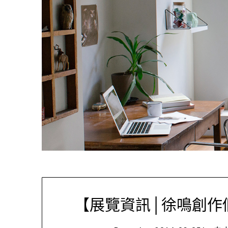
【展覽資訊│徐鳴創作