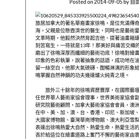
Posted on
2014-09-05
by
自由
旅居加拿大的著名華裔畫家徐鳴，是位充滿傳奇
海，父親是位懸壺濟世的醫生，同時也是藝術
文革時期，他毅然決然背起吉他、提著油畫箱
刻苦寫生，一待就是13年！那美好與痛苦交織
磨出了徐鳴深厚而纖細的藝術功底！徐鳴對繪
印象的色彩執筆，說著抽象的話語，成功地在
留一絲空白，他那大氣磅礴、酣暢淋漓的形象
鳴掌握自然神韻的功夫幾達爐火純青之境。
旅外三十餘年的徐鳴資歷豐厚，在國際藝壇
任世界華人藝術家協會理事，世界美術家協會
研究院藝術顧問，加拿大藝術家協會會員，澳
在中、美、加、澳、台、香港、印尼、新加坡
大國家博物館、臺灣華崗博物館、澳大利亞雪
表達出徐鳴熱愛大自然、熱愛生命，熱愛生活
吝於給這位在繪畫道路上奮鬥不懈的藝術家由