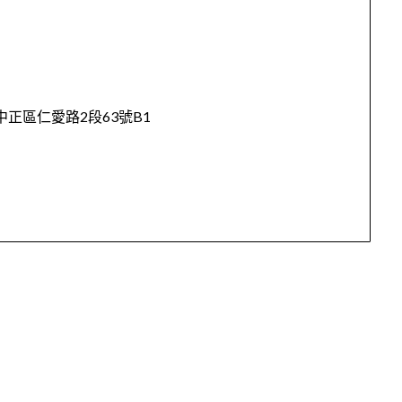
中正區仁愛路2段63號B1