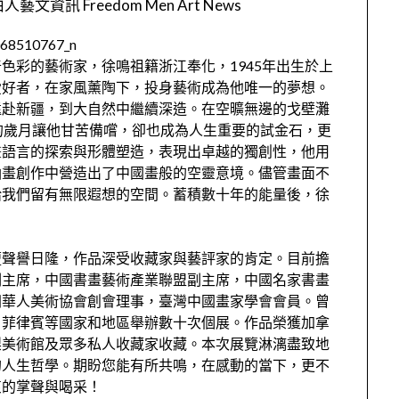
人藝文資訊 Freedom Men Art News
色彩的藝術家，徐鳴祖籍浙江奉化，1945年出生於上
愛好者，在家風薰陶下，投身藝術成為他唯一的夢想。
遠赴新疆，到大自然中繼續深造。在空曠無邊的戈壁灘
的歲月讓他甘苦備嚐，卻也成為人生重要的試金石，更
畫語言的探索與形體塑造，表現出卓越的獨創性，他用
油畫創作中營造出了中國畫般的空靈意境。儘管畫面不
給我們留有無限遐想的空間。蓄積數十年的能量後，徐
聲譽日隆，作品深受收藏家與藝評家的肯定。目前擔
副主席，中國書畫藝術產業聯盟副主席，中國名家書畫
洲華人美術協會創會理事，臺灣中國畫家學會會員。曾
、菲律賓等國家和地區舉辦數十次個展。作品榮獲加拿
梨美術館及眾多私人收藏家收藏。本次展覽淋漓盡致地
的人生哲學。期盼您能有所共鳴，在感動的當下，更不
衷的掌聲與喝采！