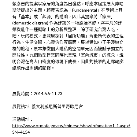
賴彥吉的提案以家居的角度為出發點，呼應本屆策展人庫哈
斯所提出的主題。賴彥吉認為「Fundamental」在學術上具
有「基本」或「起源」的隱喻，因此其提案將「家居」
(domestic diagram) 作為建築的一種原始基礎，將平凡的建
築機能作一種概略上的分析與整理。除了研究台灣人吃、
睡、玩的模式，更深層探討「居所功能」背後所代表的生理
行為、生活交際、心靈信仰等層面。展場猶如小王子漫遊穿
梭的旅程，原本象徵個人隱私的空間單元因而被賦予獨立的
開放性。九個微型建築同時也呈現「室內城市」的概念，說
明台灣在高人口密度的環境下成長，因此對狹窄的走廊輪廓
總能作出周到的闡釋。
展覽時間：2014.6.5-11.23
展覽館址: 義大利威尼斯普里奇歐尼宮
活動網址：
http://www.ntmofa.gov.tw/chinese/showInfomation1_1.aspx?
SN=4154