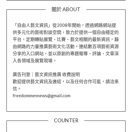
關於 ABOUT
「自由人藝文資訊」從2008年開始，透過網路網站提
供多元化的藝術對談空間，致力於提供一個自由穩定的
平台，定期轉貼展覽、比賽、藝文相關的最新資訊，藉
由網路的力量推廣藝術文化活動。連結數百項藝術資源
分享的入口網站，並以原創的專題報導、評論、文章深
入各領域及展覽現場。
廣告刊登｜藝文資訊推廣 收費說明
歡迎提供藝文資訊及連結，以及任何合作可能，請洽來
信。
freedommennews@gmail.com
COUNTER