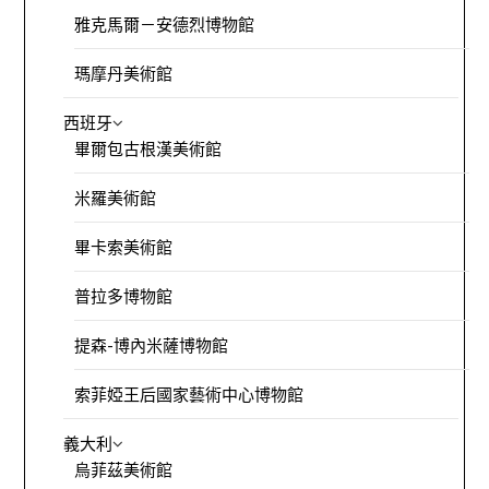
雅克馬爾－安德烈博物館
瑪摩丹美術館
西班牙
畢爾包古根漢美術館
米羅美術館
畢卡索美術館
普拉多博物館
提森-博內米薩博物館
索菲婭王后國家藝術中心博物館
義大利
烏菲茲美術館