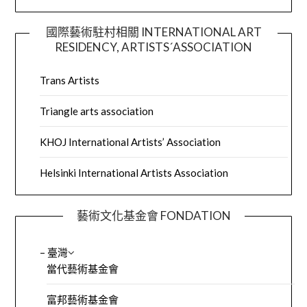
國際藝術駐村相關 INTERNATIONAL ART
RESIDENCY, ARTISTS´ASSOCIATION
Trans Artists
Triangle arts association
KHOJ International Artists’ Association
Helsinki International Artists Association
藝術文化基金會 FONDATION
– 臺灣
當代藝術基金會
富邦藝術基金會