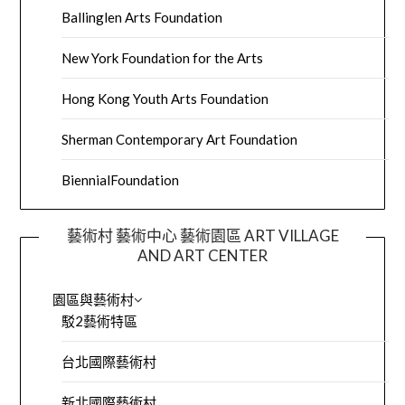
Ballinglen Arts Foundation
New York Foundation for the Arts
Hong Kong Youth Arts Foundation
Sherman Contemporary Art Foundation
BiennialFoundation
藝術村 藝術中心 藝術園區 ART VILLAGE
AND ART CENTER
園區與藝術村
駁2藝術特區
台北國際藝術村
新北國際藝術村