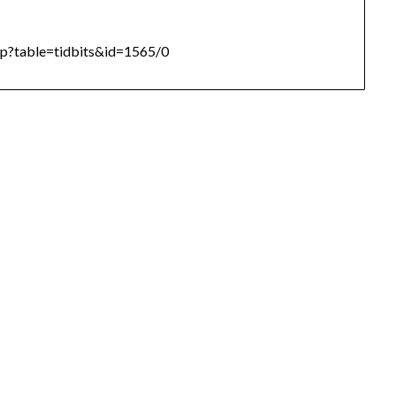
p?table=tidbits&id=1565/0