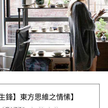
生鋒】東方思維之情愫】