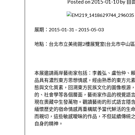
Posted on
2015-01-10
by
自由
展期：2015-01-31 – 2015-05-03
地點：台北市立美術館2樓展覽室(台北市中山區中
本展邀請兩岸藝術家包括：李義弘、盧怡仲、
品具有濃烈東方思想情感，經由熟悉的東方元
態與文化質素，回溯東方民族文化的圖像根源
的、社會學等各個層面，藝術家作品的視覺語
現在奧藏中生發萬物。觀讀藝術的形式語言隱
緬懷歷史的宿命情感再重構賦予當代鮮活的生
而親切，這些敏感曖昧的作品，不但延續傳統
自身的精神。