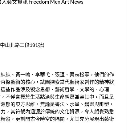
人藝文資訊 Freedom Men Art News
山北路三段181號)
賴純純、黃一鳴、李華弋、張洹、蔡志松等，他們的作
素直探藝術的核心，試圖探索當代藝術家創作的精神狀
，這些作品涉及觀念思想、藝術哲學、文學的、心理
言，不僅含概於生活點滴與生命糾葛兼容其中，而且呈
含濃郁的東方思維，無論是書法、水墨、繪畫與雕塑，
命力，其符號內涵源於傳統的文化資源，令人頗覺熟悉
之精髓，更劃開古今時空的隔閡，尤其充分展現出藝術