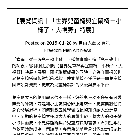
【展覽資訊｜「世界兒童椅與宜蘭椅－小
椅子・大視野」特展】
Posted on
2015-01-28
by
自由人藝文資訊
Freedom Men Art News
「幸福，從一張兒童椅出發」，延續宜蘭打造「兒童夢土」
的初衷，從 即將起跑的【世界兒童椅與宜蘭椅－小椅子・大
視野】特展，展現宜蘭椅璀璨成果的同時，亦為宜蘭椅與世
界兒童椅搭建起對話的橋樑，使宜蘭椅不僅僅是一個兒童椅
國際設計競賽，更成為兒童椅設計的交流與展示平台！
兒童跟大人的使用需求很不一樣，好的兒童椅不僅只有可愛
鮮艷的外觀，或是讓小朋友開心舒服地乘坐，更需要將他們
身心發展過程，如何刺激五感學習成長的知識納入設計當
中，早期的兒童椅大多以大人的思維出發，將大人的椅子縮
小改良而成，不見得能夠契合兒童成長的需求，直到近年兒
童教育議題成為一門顯學，專門為兒童量身訂做設計的家具