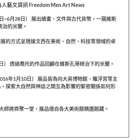
人藝文資訊 Freedom Men Art News
日~6月28日） 展出繪畫、文件與古代貨幣，一窺維斯
家族統治的米蘭。
） 以專題展的方式呈現達文西在美術、自然、科技等領域的卓
10日） 透過喬托的作品回顧在維斯孔蒂統治下的米蘭。
016年1月10日） 展品皆為向大英博物館、羅浮宮等主
品，探索大自然與神話之間互為影響的緊密關係如何形
紀藝術大師將齊聚一堂，展品借自各大美術館精選館藏。