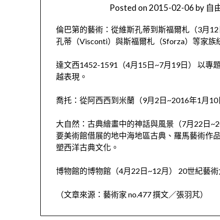
Posted on
2015-02-06
by
自由
倫巴第的藝術：從維斯孔蒂到斯福爾札（3月12
孔蒂（Visconti）與斯福爾札（Sforza）等
達文西1452-1591（4月15日~7月19日
越表現。
喬托：從阿西西到米蘭（9月2日~2016年1月
大自然：古典繪畫中的神話與風景（7月22日~2
要美術館借展的地中海地區古典、羅馬藝術作
塑西洋古典文化。
博物館的博物館（4月22日~12月） 20世
（文章來源：藝術家 no.477 撰文／張羽芃）