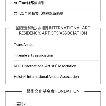
ArtTime智邦藝術網
文化部全國藝文活動資訊系統網
國際藝術駐村相關 INTERNATIONAL ART
RESIDENCY, ARTISTS´ASSOCIATION
Trans Artists
Triangle arts association
KHOJ International Artists’ Association
Helsinki International Artists Association
藝術文化基金會 FONDATION
– 臺灣