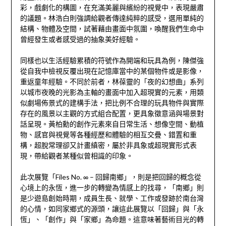
彩，戲劇化的構圖，在充滿美麗與繽紛的視覺中，表現嚴肅
的議題。林浩白則強調給觀者傳達純粹的感受，選用單純的
結構、物體及空間，試著藉由畫面中氛圍，喚醒我們生命中
曾經發生或者感受過的抽象美好經驗。
同樣也以生活經驗累積的符號作為開端和玩具為例，陳傑強
從自我中檢視反覆出現在記憶庫當中的某個物件或是影像，
重返童年經驗。不同於前者，林葆靈的「夜的幻想曲」系列
以城市夜晚的光影為主軸的畫面中加入超現實的元素，用類
似劇場佈景式的建構手法，把比例不合理的玩具物件與實際
存在的風景以主觀的方式組合配置，更具象徵意涵與場景對
話呈現。黃柏勳的創作元素來自日常生活、想像空間、動植
物、感官與視覺等各種經歷和體驗的相互交疊、錯置和重
構，超脫常理卻又計畫縝密，屬於非具象或超現實形式表
現，帶給觀者某種似曾相識的印象。
此次展覽「Files No. ∞ – 回歸南鄉」，則是把回歸的概念從
心境上的永恆，進一步的轉變為情感上的找尋，「南鄉」則
是少遊島創始時期，成員生長、就學、工作或發跡於南台灣
的心情，如同家鄉式的源頭，讓這此展覽以「回歸」與「永
恆」、「創作」與「家鄉」為命題。這意味著藝術目光的轉