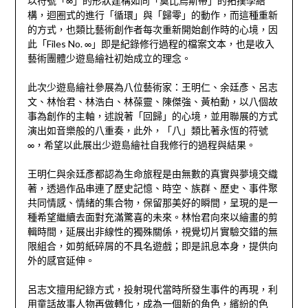
以符號「∞」的形狀建構如同「莫比烏斯帶」的拓撲學結
構，迴圈式的進行「循環」與「歸零」的動作，而這種重新
的方式，也類比藝術創作者每次重新開始創作時的心境，因
此「Files No. ∞」即是紀錄修行過程的檔案文本，也是收入
藝術團體少遊島繪社初始成立的理念。
此次少遊島繪社參展為八位藝術家：王明仁、余廷彥、呂志
文、林怡君、林浩白、林葆靈、陳傑強、黃柏勳，以八個故
事為創作的主軸，述說著「回歸」的心境，並用聯展的方式
演出如音樂般的八重奏，此外，「八」類比著永恆的符號
∞，希望以此展出少遊島繪社自我修行的過程與結果。
王明仁與余廷彥都認為生命旅程是由無數的真實與夢境交織
著，透過作品串連了歷史記憶、時空、族群、歷史、事件聚
共同情感、情緒的集合物，保留那美好的瞬間，呈現的是一
種希望繼續去面對充滿驚喜的未來。林怡君向來以繪畫的剪
輯時間，延展出非線性的獨殊關係，視覺切片實驗交錯的無
限組合，如剪紙碎屑的不具名遊戲；即是訊息本身，提供向
外的感官延伸。
呂志文擅用紀錄方式，投射現代當時所發生事件的再現，利
用童話故事人物再做轉化，成為一個新的角色，繽紛的色