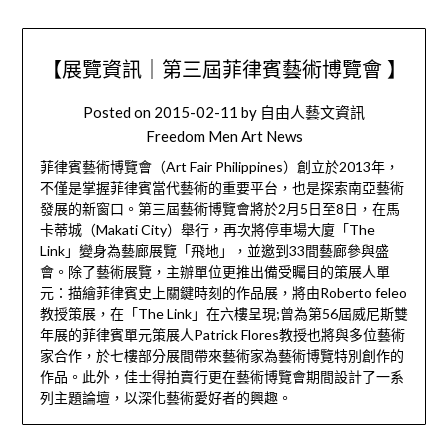
【展覽資訊｜第三屆菲律賓藝術博覽會 】
Posted on
2015-02-11
by
自由人藝文資訊
Freedom Men Art News
菲律賓藝術博覽會（Art Fair Philippines）創立於2013年，
不僅是掌握菲律賓當代藝術的重要平台，也是探索南亞藝術
發展的新窗口。第三屆藝術博覽會將於2月5日至8日，在馬
卡蒂城（Makati City）舉行，再次將停車場大廈「The
Link」變身為藝廊展覽「飛地」，並邀到33間藝廊參與盛
會。除了藝術展覽，主辦單位更推出備受矚目的策展人單
元：描繪菲律賓史上關鍵時刻的作品展，將由Roberto feleo
教授策展，在「The Link」在六樓呈現;曾為第56屆威尼斯雙
年展的菲律賓單元策展人Patrick Flores教授也將與多位藝術
家合作，於七樓部分展間帶來藝術家為藝術博覽特別創作的
作品。此外，佳士得拍賣行更在藝術博覽會期間設計了一系
列主題論壇，以深化藝術愛好者的興趣。