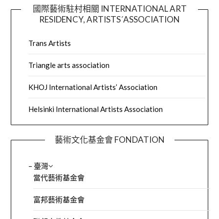
國際藝術駐村相關 INTERNATIONAL ART
RESIDENCY, ARTISTS´ASSOCIATION
Trans Artists
Triangle arts association
KHOJ International Artists’ Association
Helsinki International Artists Association
藝術文化基金會 FONDATION
– 臺灣
當代藝術基金會
富邦藝術基金會