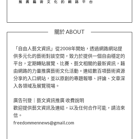
關於 ABOUT
「自由人藝文資訊」從2008年開始，透過網路網站提
供多元化的藝術對談空間，致力於提供一個自由穩定的
平台，定期轉貼展覽、比賽、藝文相關的最新資訊，藉
由網路的力量推廣藝術文化活動。連結數百項藝術資源
分享的入口網站，並以原創的專題報導、評論、文章深
入各領域及展覽現場。
廣告刊登｜藝文資訊推廣 收費說明
歡迎提供藝文資訊及連結，以及任何合作可能，請洽來
信。
freedommennews@gmail.com