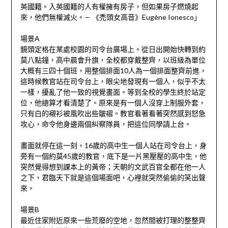
英國籍。入英國籍的人有權擁有房子，但如果房子燃燒起
來，他們無權滅火。— 《禿頭女高音》Eugène Ionesco」
場景A
鏡頭定格在某處校園的司令台廣場上。從日出開始快轉到約
莫八點鐘，高中晨會升旗，全校都穿戴整齊，以班級為單位
大概有三四十個班，用整個排面10人為一個排面整齊前進，
這時候教官站在司令台上，眼尖地發現有一個人，似乎不太
一樣，擾亂了他一致的視覺畫面。等到全校的學生終於站定
位，他總算才看清楚了。原來是有一個人沒穿上制服外套，
只有白的襯衫被風吹出些皺褶。教官看著看著突然感到怒急
攻心，命令他身邊兩個糾察隊員，把這位同學請上台。
畫面就停在這一刻，16歲的高中生一個人站在司令台上，身
旁有一個約莫45歲的教官，底下是一片黑壓壓的高中生，他
突然覺得想到課本上的黃帝；天朝的文武百官全都在他一人
之下，君臨天下就是這個場面吧，心裡就突然偷偷的笑出聲
來。
場景B
最近住家附近原來一些荒廢的空地，忽然間被打理的整整齊