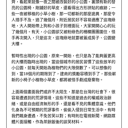
齊，看起來就像一夜之間被改裝好的小公園。裏頭有新的發
亮的公園椅，剛鋪好的草皮，還看得出方形拼貼的痕跡；一
些一夜被移植的小草小樹，那一切都新的那麼詭異，那麼令
人措手不及。過了幾個月，附近居民好不容易適應了這塊綠
地，大人開始帶上狗和小孩子到裡面玩，大家開開心心的玩
了幾個月。有天，小公園卻又被粉綠色的柵欄團團圍住，怪
手再次開入，只是這次，這塊綠地就要被蓋成房子、公園變
大樓。
暫時性出現的小公園，原來一開始，也只是為了能夠蓋更高
的大樓而臨時出現的，當這個城市的居民習慣了這些放羊的
小公園，就每天開始為植物們的大限倒數了。可以想像的
到，當18個月的期限到了，建商的獎勵容積到手了，那些嶄
新的小椅子小植物小草皮，都將被怪手剷成廢棄物。
上面兩個畫面我們或許不太陌生，那是在台灣的社會下，很
容易遭遇到的荒謬情境，這些不知道是過去的權威政治餘
緒、或是自由經濟無形的手，還是看不見的集體意識。他們
化身為不可預期的荒謬事件，偷偷入侵到日常生活中。有時
我們親身遭遇，不免苦笑以對；有時則在電視新聞、網路媒
體片面接觸，作為茶餘飯後的談笑材料。