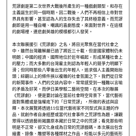
荒謬劇是第二次世界大戰後所產生的一種戲劇類型，和存在
主義誕生於同一個時期。因二戰後，人們不再相信上帝對世
界具有影響，甚至認為人的生存失去了其終極意義。而荒謬
劇即是用一種自嘲、嘲諷的喜劇態度，來面對世界。在這樣
的劇場裡，連悲劇英雄的模樣都引人發笑。
本次聯展援引《荒謬劇》之名，將目光聚焦在當代社會之
中，雖然台灣離解嚴已過了將近三十載，但是國家體制仍未
明朗；中國的經濟、國際地位於近年崛起，形成某種社會上
的壓力；而大多數的台灣雇主則認為年輕人的競爭力明顯下
滑；但同時那些八零後出生的年輕人，追求個人主義開始抬
頭；綜觀以上的條件挾以複雜的社會氛圍之下。我們從日常
的新聞事件、人們的交談內容中，常常感受到一種難以言喻
的矛盾及好笑。而伊日美學駁二藝術空間，在本次的聯展
《荒謬劇》，便是要討論在當前社會時空背景下，當代藝術
面對集體或是強權底下的「日常荒謬」，所做的表述與詮
釋。本次展覽將透過11位當代藝術家不同型式與主題的作
品，就創作者自身經歷或當代社會事件之荒謬性為題，讓觀
眾得以透過藝術揭露原本藏於日常之中的荒謬；看見那些明
明是不正常，卻又化身成為日常的荒謬戲碼。本次展出包含
繪畫、錄像、雕塑等各種媒材之作品，盼能以多元的藝術形