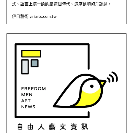
式、語言上演一齣齣屬這個時代、這座島嶼的荒謬劇。
伊日藝術 yiriarts.com.tw