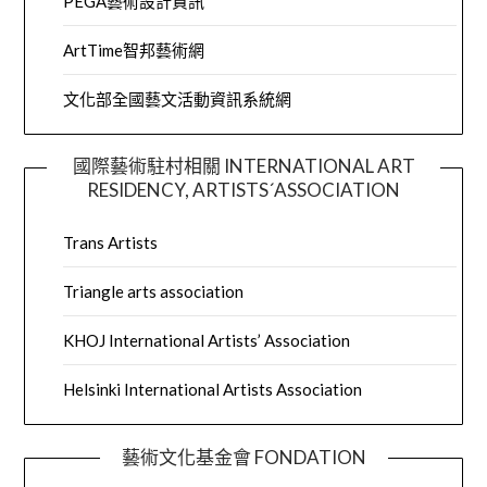
PEGA藝術設計資訊
ArtTime智邦藝術網
文化部全國藝文活動資訊系統網
國際藝術駐村相關 INTERNATIONAL ART
RESIDENCY, ARTISTS´ASSOCIATION
Trans Artists
Triangle arts association
KHOJ International Artists’ Association
Helsinki International Artists Association
藝術文化基金會 FONDATION