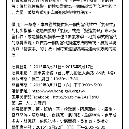
社會現實與人性回 復的重申，並且是對現存物質世界的假
設；假想氣候異變、環境災難做為一個跨越當代治理性的混
沌力量，破壞與重組已知的經驗與權力秩序。
借 用此一概念，本展嘗試提供出一個對當代性中「氣候性」
的初步指稱，透過廣義的「氣候」或是「擬造氣候」來理解
當代性，或是捕捉與描摹一種介於氣象學、地質 學式的當代
的感覺團塊，以做為一個對當代描述方法的審視。展覽呈現
將以「物敘事」的手法，同時並進經驗與論述兩個方向的鋪
展。
展覽日期 ： 2015年3月21日～2015年5月17日
展覽地點 ： 鳳甲美術館（台北市北投區大業路166號11樓）
開放時間：週二-周日：10:30～17:30
開幕時間 ： 2015年3月21日（六）下午3:00～5:00
活動網址：http://www.hong-gah.org.tw/
鳳甲美術館Facebook：http://on.fb.me/1AsTtN0
策 展 人：方彥翔
參展藝術家：蓋‧班納、基‧哈默斯、阿尼耶絲卡‧庫倫、
奇亞努許‧莫塔勒比、傑括瓦．尼坦隆、島袋道浩、克里斯
多夫‧舒瓦茲、伯恩諾特‧史邁爾德、吳其育、吳樹安
藝術家座談：2015年3月22日（日） 下午2:00～5:00