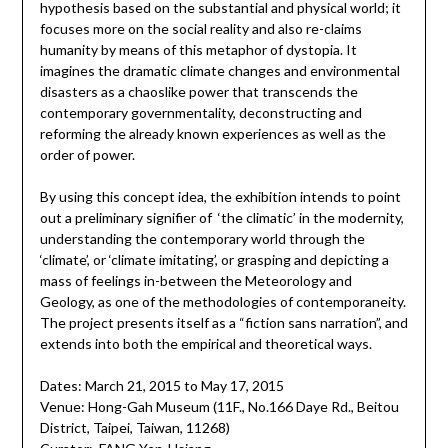
hypothesis based on the substantial and physical world; it
focuses more on the social reality and also re-claims
humanity by means of this metaphor of dystopia. It
imagines the dramatic climate changes and environmental
disasters as a chaoslike power that transcends the
contemporary governmentality, deconstructing and
reforming the already known experiences as well as the
order of power.
By using this concept idea, the exhibition intends to point
out a preliminary signifier of ‘the climatic’ in the modernity,
understanding the contemporary world through the
‘climate’, or ‘climate imitating’, or grasping and depicting a
mass of feelings in-between the Meteorology and
Geology, as one of the methodologies of contemporaneity.
The project presents itself as a “fiction sans narration”, and
extends into both the empirical and theoretical ways.
Dates: March 21, 2015 to May 17, 2015
Venue: Hong-Gah Museum (11F., No.166 Daye Rd., Beitou
District, Taipei, Taiwan, 11268)