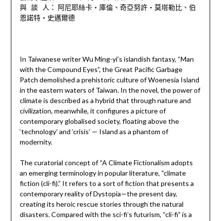
與 談 人： 阿尼耶絲卡‧庫倫、奇亞努許‧莫塔勒比、伯
恩諾特‧史邁爾德
In Taiwanese writer Wu Ming-yi’s islandish fantasy, “Man
with the Compound Eyes”, the Great Pacific Garbage
Patch demolished a prehistoric culture of Woenesia Island
in the eastern waters of Taiwan. In the novel, the power of
climate is described as a hybrid that through nature and
civilization, meanwhile, it configures a picture of
contemporary globalised society, floating above the
‘technology’ and ‘crisis’ — Island as a phantom of
modernity.
The curatorial concept of “A Climate Fictionalism adopts
an emerging terminology in popular literature, “climate
fiction (cli-fi).” It refers to a sort of fiction that presents a
contemporary reality of Dystopia—the present day,
creating its heroic rescue stories through the natural
disasters. Compared with the sci-fi’s futurism, “cli-fi” is a