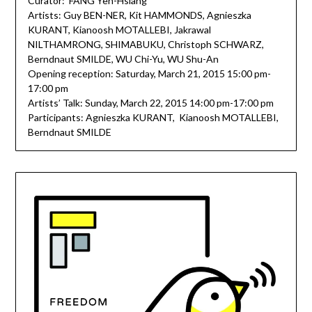
Curator: FANG Yen-Hsiang
Artists: Guy BEN-NER, Kit HAMMONDS, Agnieszka
KURANT, Kianoosh MOTALLEBI, Jakrawal
NILTHAMRONG, SHIMABUKU, Christoph SCHWARZ,
Berndnaut SMILDE, WU Chi-Yu, WU Shu-An
Opening reception: Saturday, March 21, 2015 15:00 pm-
17:00 pm
Artists’ Talk: Sunday, March 22, 2015 14:00 pm-17:00 pm
Participants: Agnieszka KURANT, Kianoosh MOTALLEBI,
Berndnaut SMILDE