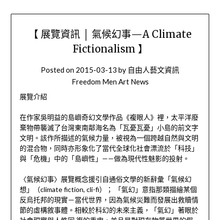
【 展覽資訊 │ 氣候幻事—A Climate
Fictionalism 】
Posted on
2015-03-13
by
自由人藝文資訊
Freedom Men Art News
展覽介紹
在作家吳明益的島嶼奇幻文學作品《複眼人》裡，太平洋廢
棄物帶襲滅了台灣東南鄰海名為「瓦憂瓦憂」小島的前文字
文明。該作所描述的氣候力量，被視為一個跨越自然與文明
的混合物，同時亦形象化了當代全球化社會漂流於「科技」
與「危機」中的「島嶼性」
——
做為現代性魅影的投射。
〈氣候幻事〉展覽概念援引自通俗文學的新辭彙「氣候幻
想」（
climate fiction, cli-fi
）； 「氣幻」意指那類描繪某個
反烏托邦的現實－當代世界，因為氣候災難而發展出救贖情
節的虛構敘事體。相較於科幻的未來主義，「氣幻」著眼於