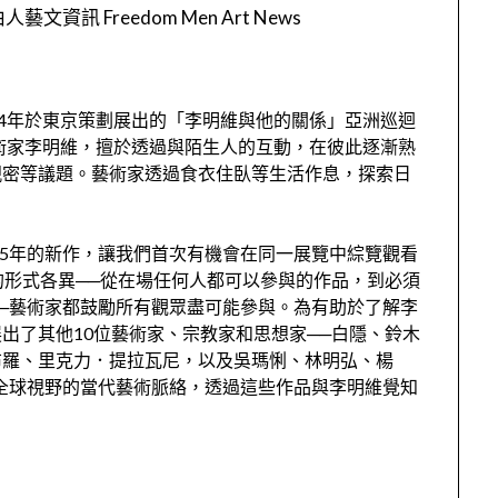
人藝文資訊 Freedom Men Art News
14年於東京策劃展出的「李明維與他的關係」亞洲巡迴
藝術家李明維，擅於透過與陌生人的互動，在彼此逐漸熟
親密等議題。藝術家透過食衣住臥等生活作息，探索日
15年的新作，讓我們首次有機會在同一展覽中綜覽觀看
的形式各異──從在場任何人都可以參與的作品，到必須
──藝術家都鼓勵所有觀眾盡可能參與。為有助於了解李
出了其他10位藝術家、宗教家和思想家──白隱、鈴木
布羅、里克力．提拉瓦尼，以及吳瑪悧、林明弘、楊
全球視野的當代藝術脈絡，透過這些作品與李明維覺知