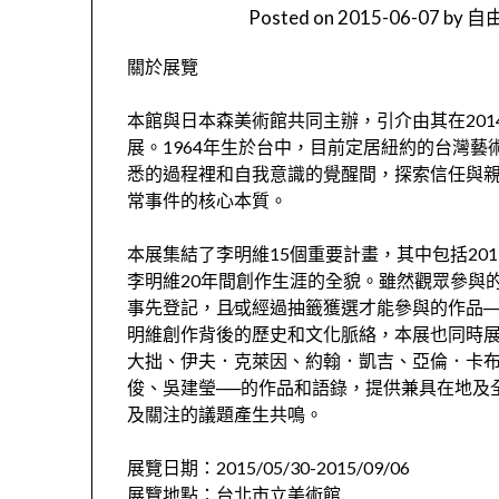
Posted on
2015-06-07
by
自由
關於展覽
本館與日本森美術館共同主辦，引介由其在20
展。1964年生於台中，目前定居紐約的台灣
悉的過程裡和自我意識的覺醒間，探索信任與
常事件的核心本質。
本展集結了李明維15個重要計畫，其中包括20
李明維20年間創作生涯的全貌。雖然觀眾參與
事先登記，且∕或經過抽籤獲選才能參與的作品
明維創作背後的歷史和文化脈絡，本展也同時展
大拙、伊夫．克萊因、約翰．凱吉、亞倫．卡
俊、吳建瑩──的作品和語錄，提供兼具在地及
及關注的議題產生共鳴。
展覽日期：2015/05/30-2015/09/06
展覽地點：台北市立美術館