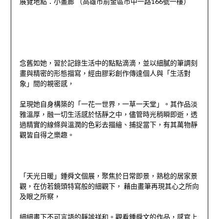
展覽地點：小畫廊 （高雄市前金區市中一路166號一樓）
念舊如她，習於記錄生活中的點點滴滴，並以細膩的筆調刻
畫與精密的形態描寫，經由膠彩創作傳達個人與「生活對
象」間的親密感，
呈現她自身構築的「一花一世界，一草一天堂」。其作品淡
雅溫厚，融一切生活感於恬靜之中，儘管時光稍瞬即逝，透
過精實的線條與溫潤的色彩去描繪、捕捉當下，有其萬物靜
觀皆自得之樂趣。
「天光日暖」鍾舜文個展，聚焦於日常即景，熟稔的居家景
觀，在仿若鏡頭特寫般的細觀下， 藉由畫筆再現其心之所向
及眼之所察，
細細畫下不可言語的靜謐祥和。觀看鍾舜文的作品，感官上