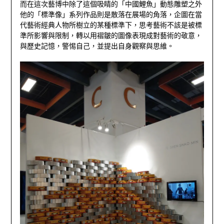
而在這次藝博中除了這個吸睛的「中國鯉魚」動態雕塑之外
他的「標準像」系列作品則是散落在展場的角落，企圖在當
代藝術經典人物所樹立的某種標準下，思考藝術不該是被標
準所影響與限制，轉以用褶皺的圖像表現成對藝術的敬意，
與歷史記憶，警惕自己，並提出自身觀察與思維。