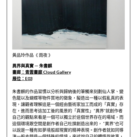
黃品玲作品《 雨夜 》
異界與真實 — 朱書麒
畫廊
：青雲畫廊 Cloud Gallery
展位：E03
朱書麒的作品習慣以分析與歸納後的筆觸來刻劃仙人掌、變
色龍以及蝴蝶等物件質地的徵象，擬造出一種以假亂真的表
現，讓觀者理解這是一個經由藝術家加工而成的「真實」存
在，進而思考這加工後的風景的「真實性」“異界”就創作者
自己的觀點來看是一個可以獨立於這個世界存在的場域，而
這個環境跟空間是創作者自己杜撰創造出來的， “異界”也可
以說是一種有如夢境般超現實的精神表現。創作者就如同導
演一般去營造一個特殊的情境，來述說自己的體悟與故事，