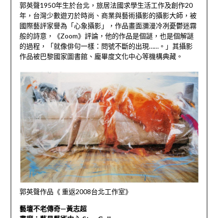
郭英聲1950年生於台北，旅居法國求學生活工作及創作20
年，台灣少數遊刃於時尚、商業與藝術攝影的攝影大師，被
國際藝評家譽為「心象攝影」，作品畫面瀰漫冷冽憂鬱迷霧
般的詩意，《Zoom》評論，他的作品是個謎，也是個解謎
的過程，「就像俳句一樣：問號不斷的出現……。」其攝影
作品被巴黎國家圖書館、龐畢度文化中心等機構典藏。
郭英聲作品《 重返2008台北工作室》
藝壇不老傳奇—黃志超