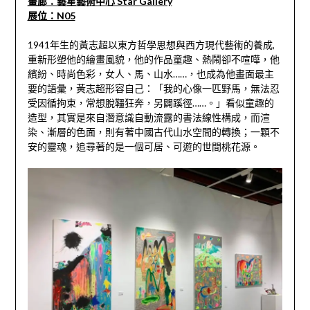
畫廊：藝星藝術中心 Star Gallery
展位：N05
1941年生的黃志超以東方哲學思想與西方現代藝術的養成,
重新形塑他的繪畫風貌，他的作品童趣、熱鬧卻不喧嘩，他
繽紛、時尚色彩，女人、馬、山水……，也成為他畫面最主
要的語彙，黃志超形容自己：「我的心像一匹野馬，無法忍
受因循拘束，常想脫韁狂奔，另闢蹊徑……。」看似童趣的
造型，其實是來自潛意識自動流露的書法線性構成，而渲
染、漸層的色面，則有著中國古代山水空間的轉換；一顆不
安的靈魂，追尋著的是一個可居、可遊的世間桃花源。