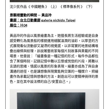
沈少民作品《 中國鯉魚 》（上）《 標準像系列 》（下）
景觀裡靈動的瞬間 — 黃品玲
畫廊：台北日動畫廊 galerie nichido Taipei
展位：Ｈ04
黃品玲的作品以風景繪畫為主，她擅長將生活經驗或是自身
感受轉化為風景般的樣貌運用細膩溫潤的油彩，以厚塗的方
式展現看似流動卻又凝滯的視覺感，以非寫實的地景結構堆
疊出線條與紋理，訴說著藝術家每個片刻故事與乘載的不同
場景，他曾說：「繪畫像是一種記憶的形式，每件作品都包
含了某個時刻，記錄記憶中難以忘懷或恍惚的片段，將難以
言語的思緒、情感以風景的形象表現。繪畫亦成為了與自身
溝通的途徑，也是讓想像與現實能夠交匯的一種媒介。把繪
畫作為承載記憶與想像的方法，創造出可以使精神徜徉的景
色，並在其中設法標的自己/安置自己。」