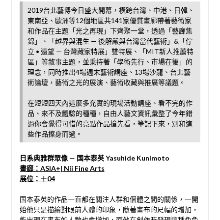
2019台北藝博今日盛大開幕，橫跨台灣、中港、日韓、
東南亞、歐洲等12個地區共141家優質畫廊帶著藝術家
和作品在主題「光之再現」下齊聚一堂，透過「藝廊集
錦」、「越界與混生 — 後解嚴與台灣當代藝術」&「佇
立 • 遠望 — 台灣藏家特展」雙特展、「MIT新人推薦特
區」等敘事主題，並秉持著「學術先行、市場在後」的
理念，同時推出4場週末藝術講座、13場沙龍、台北藝
術論壇，藝術之光的展演、藝術收藏與推廣等議題。
在短短四天內這麼多充實的現場活動講座、看不完的作
品、來不及體驗的種種，自由人藝文資訊彙整了今年錯
過你會覺得可惜的亮點作品搶先看，筆記下來，別和這
些作品擦身而過。
日系典雅群眾像
—
国本泰英 Yasuhide Kunimoto
畫
廊：ASIA+| Nii Fine Arts
展位：＋04
国本泰英的作品一直都在關注人群和個體之間的關係，一開
始他只是描繪對眼前人體的印象，隨著畫布的尺幅的增加，
能出現在畫布的人數也會增加，而他在創作時發現這種角色