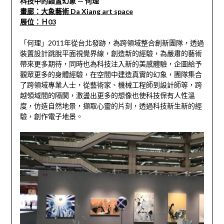
科技中的錯置幻象 — 何理
畫廊：大象藝術 Da Xiang art space
展位：Ｈ03
「何理」2011年從台北發跡，為跨領域整合創新團隊，透過
裝置設計跳脫平面視覺界線，創造新的經驗，為嚴肅的藝術
帶來更多期待，同時也為科技注入新的美感體驗，企圖給予
觀眾更多的身體經驗，在空間中建造真實的幻象，團隊集合
了跨領域專業人士，從藝術家、機械工程師到設計師等，跨
越領域間的隔閡，激盪出更多的想像也使科技保有人性溫
度，仿造自然地景，擷取心靈的片刻，透過科技新生新的經
驗，創作電子地景。