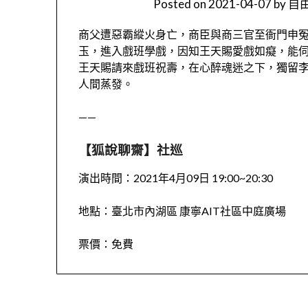
Posted on
2021-04-07
by
自由
商父遭惡霸縱火身亡，商臣與商三官至衙門申
玉，進入戲班學戲，因知王天賜愛戲如癡，能
王天賜請來戲班祝壽，在心醉魂迷之下，獨留
人間蒸發。
——
【狐說聊齋】社巡
演出時間：
2021年4月09日 19:00~20:30
地點：臺北市內湖區 康寧AIT社區中庭廣場
票價：免費