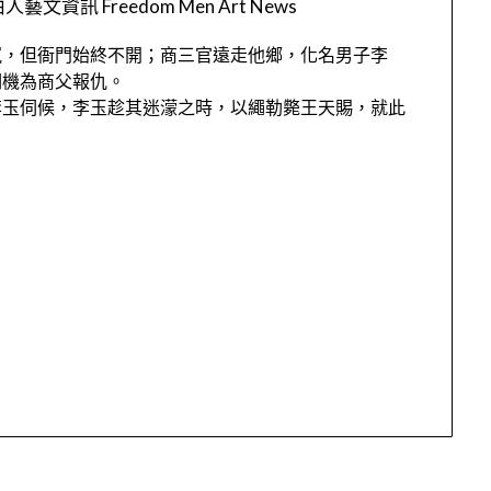
人藝文資訊 Freedom Men Art News
冤，但衙門始終不開；商三官遠走他鄉，化名男子李
伺機為商父報仇。
李玉伺候，李玉趁其迷濛之時，以繩勒斃王天賜，就此