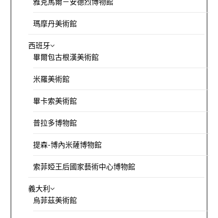
雅克馬爾－安德烈博物館
瑪摩丹美術館
西班牙
畢爾包古根漢美術館
米羅美術館
畢卡索美術館
普拉多博物館
提森-博內米薩博物館
索菲婭王后國家藝術中心博物館
義大利
烏菲茲美術館