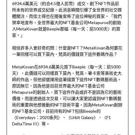
6934.6萬美元（約合4.5億人民幣）成交，創下NFT作品前
所未有的世界成交紀錄。此消息瞬間引爆了全世界的社交媒
體關注，而佳士得也在隨後宣佈了這位神秘的買家。「我們
榮幸地宣布，全世界最大的NFT基金公司Metapurse的創始
人MetaKovan就是Beeple那幅〈每一天：前5000天〉的買
家。」
相信許多人會好奇的問：什麼是NFT？MetaKovan為何要花
一筆同樣可以買下莫內、梵高的價錢買下這件數碼作品？
MetaKovan花6934.6萬美元買下Beeple〈每一天：前5000
天〉，此價錢可以同樣買下莫內、梵高、畢卡索等美術史大
師的作品，但他卻選擇用這筆錢買下這件NFT數碼藝術品。
原因無它，因為他是目前世界最大的NFT基金公司
Metapurse的創始人，買下這件作品或許不是因為它的藝術
價值，而是透過這次交易，可以讓大家更認識到NFT數碼藝
術的重要與他想推動的NFT技術平臺。因為MetaKovan創辦
的NFT基金公司，目前持有的NFT包括Beeple的
〈Everydays：2020系列〉、〈Urbit Galaxy〉、〈F1
DeltaTime III〉等。