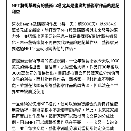
NFT將衝擊現有的藝術市場 尤其是畫廊對藝術家作品的經紀
利益
這次Beeple數碼藝術作品〈每一天：前5000天〉以6934.6
萬美元成交新聞，除打響了NFT與數碼藝術與未來發展的潛
力外，並透露出更重要的訊息—就是畫廊經紀制度將被邊緣
化。未來藝術家將不再需要代理畫廊經紀其作品，藝術家只
要透過NFT平臺就可銷售他的作品。
按照過去藝術市場的遊戲規則，一位年輕藝術家今天以1000
美元的價格出售一幅油畫，之後聲名大噪，作品在30年後以
3000萬美元的價格售出。畫廊或拍賣公司與藏家瓜分增值再
交易的利益，而針對這件作品，藝術家一毛錢也拿不到好
處。雖然在法國有所謂藝術家作品的轉售法，但此法在全世
界並未被廣泛使用。
一旦藝術家使用NFT格式，便可以通過智能合約將特許權使
用費編程，藝術家根本不需要畫廊經紀。除此，未來藏家如
果再賣出其作品時，藝術家還可以取得再次交易的分成比
例。因為NFT可以讓藝術家作品在平臺上，一次又一次的交
易，並且每次交易，藝術家都能分享到當初所約定交易成