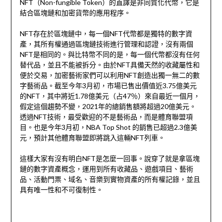
NFT（Non-fungible Token）的直譯是非同質化代幣，它是
結合區塊鏈和加密貨幣的應用程序。
NFT存在於區塊鏈中，每一個NFT代幣都是獨特的數字資
產，其所有權通過區塊鏈技術進行管理和認證，沒有兩個
NFT是相同的。與比特幣不同的是，每一個代幣都沒有任何
替代品，並且不能被拆分。由於NFT具備天然的收藏屬性和
便於交易，加密藝術家們可以利用NFT創造出獨一無二的數
字藝術品。截至今年3月初，市場已售出價值近3.75億美元
的NFT，其中將近1.78億美元（占47％）來自最近一個月，
假定這個趨勢不變，2021年的總銷售額將超過20億美元。
透過NFT技術，最受歡迎的不是藝術品，而是體育聯盟項
目。也是今年3月初，NBA Top Shot 的銷售已超過2.3億美
元，預計其他體育聯盟即將跳入這輛NFT列車。
這樣大家有沒有明白NFT是怎麼一回事。說穿了就是拿區塊
鏈的數字資產概念，運用到所有收藏品、遊戲項目、藝術
品、活動門票、域名、音樂到實物資產的所有權記錄，並且
具有唯一性和不可復制性。