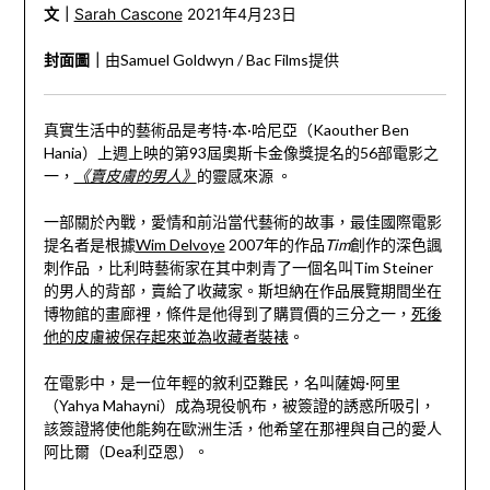
文｜
Sarah Cascone
2021年4月23日
封面圖｜
由Samuel Goldwyn / Bac Films提供
真實生活中的藝術品是考特·本·哈尼亞（Kaouther Ben
Hania）上週上映的第93屆奧斯卡金像獎提名的56部電影之
一，
《賣皮膚的男人》
的靈感來源 。
一部關於內戰，愛情和前沿當代藝術的故事，最佳國際電影
提名者是根據
Wim Delvoye
2007年的作品
Tim
創作的深色諷
刺作品 ，比利時藝術家在其中刺青了一個名叫Tim Steiner
的男人的背部，賣給了收藏家。斯坦納在作品展覽期間坐在
博物館的畫廊裡，條件是他得到了購買價的三分之一，
死後
他的皮膚被保存起來並為收藏者裝裱
。
在電影中，是一位年輕的敘利亞難民，名叫薩姆·阿里
（Yahya Mahayni）成為現役帆布，被簽證的誘惑所吸引，
該簽證將使他能夠在歐洲生活，他希望在那裡與自己的愛人
阿比爾（Dea利亞恩）。