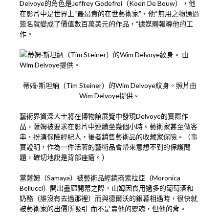
Delvoye的角色是Jeffrey Godefroi（Koen De Bouw），他
在影片中是世界上“最昂貴的在世藝術家”，他“無用之物通過
簽名就變成了價值數百萬美元的作品，”據媒體報導他的工
作。
蒂姆·斯坦納（Tim Steiner）的Wim Delvoye紋身。照片由
Wim Delvoye提供。
藝術界資深人士將在博物館展覽中發現Delvoye的實際作
品，薩姆被要求在影片中連續坐幾個小時。藝術家甚至做客
串，扮演保險經紀人，後者銷售藝術品的收藏家保險。（事
實證明，作為一件活著的藝術品會帶來意想不到的保護問
題，確切地說是背部痤瘡。）
當薩姆（Samaya）被藝術品經銷商索拉亞（Moronica
Bellucci）開出畫廊開幕之際，山姆因食用過多的葡萄酒和
奶酪（誰沒有去過那裡）而與德爾沃的銀幕相遇時，很快就
被藝術家的出價所吸引-而不是賣他的靈魂，但他的背。