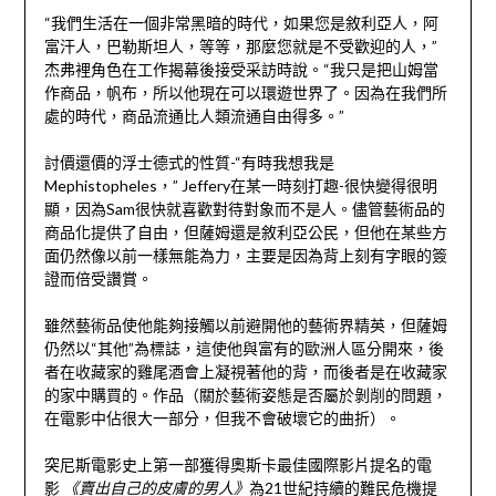
“我們生活在一個非常黑暗的時代，如果您是敘利亞人，阿
富汗人，巴勒斯坦人，等等，那麼您就是不受歡迎的人，”
杰弗裡角色在工作揭幕後接受采訪時說。“我只是把山姆當
作商品，帆布，所以他現在可以環遊世界了。因為在我們所
處的時代，商品流通比人類流通自由得多。”
討價還價的浮士德式的性質-“有時我想我是
Mephistopheles，” Jeffery在某一時刻打趣-很快變得很明
顯，因為Sam很快就喜歡對待對象而不是人。儘管藝術品的
商品化提供了自由，但薩姆還是敘利亞公民，但他在某些方
面仍然像以前一樣無能為力，主要是因為背上刻有字眼的簽
證而倍受讚賞。
雖然藝術品使他能夠接觸以前避開他的藝術界精英，但薩姆
仍然以“其他”為標誌，這使他與富有的歐洲人區分開來，後
者在收藏家的雞尾酒會上凝視著他的背，而後者是在收藏家
的家中購買的。作品（關於藝術姿態是否屬於剝削的問題，
在電影中佔很大一部分，但我不會破壞它的曲折）。
突尼斯電影史上第一部獲得奧斯卡最佳國際影片提名的電
影
《賣出自己的皮膚的男人》
為21世紀持續的難民危機提