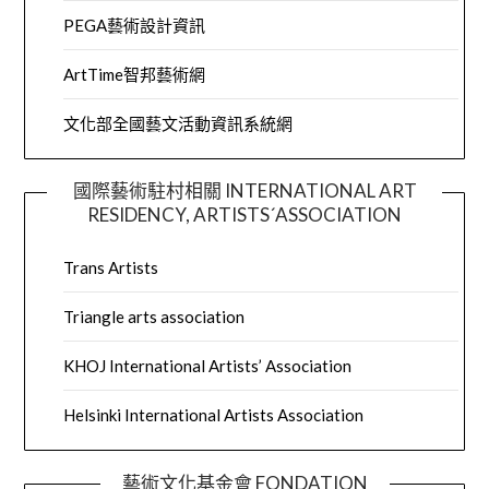
PEGA藝術設計資訊
ArtTime智邦藝術網
文化部全國藝文活動資訊系統網
國際藝術駐村相關 INTERNATIONAL ART
RESIDENCY, ARTISTS´ASSOCIATION
Trans Artists
Triangle arts association
KHOJ International Artists’ Association
Helsinki International Artists Association
藝術文化基金會 FONDATION