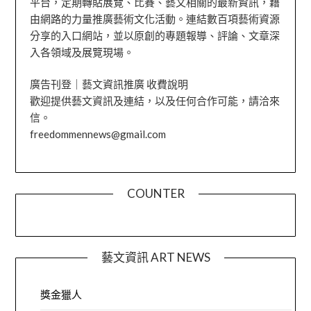
平台，定期轉貼展覽、比賽、藝文相關的最新資訊，藉
由網路的力量推廣藝術文化活動。連結數百項藝術資源
分享的入口網站，並以原創的專題報導、評論、文章深
入各領域及展覽現場。
廣告刊登｜藝文資訊推廣 收費說明
歡迎提供藝文資訊及連結，以及任何合作可能，請洽來
信。
freedommennews@gmail.com
COUNTER
藝文資訊 ART NEWS
獎金獵人