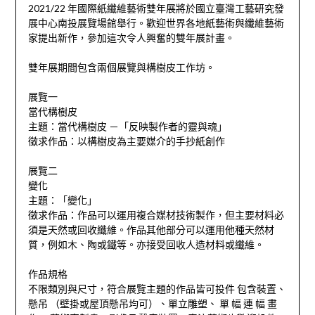
2021/22 年國際紙纖維藝術雙年展將於國立臺灣工藝研究發
展中心南投展覽場館舉行。歡迎世界各地紙藝術與纖維藝術
家提出新作，參加這次令人興奮的雙年展計畫。
雙年展期間包含兩個展覽與構樹皮工作坊。
展覽一
當代構樹皮
主題：當代構樹皮 －「反映製作者的靈與魂」
徵求作品：以構樹皮為主要媒介的手抄紙創作
展覽二
變化
主題：「變化」
徵求作品：作品可以運用複合媒材技術製作，但主要材料必
須是天然或回收纖維。作品其他部分可以運用他種天然材
質，例如木、陶或鐵等。亦接受回收人造材料或纖維。
作品規格
不限類別與尺寸，符合展覽主題的作品皆可投件 包含裝置、
懸吊 （壁掛或屋頂懸吊均可）、單立雕塑、 單 幅 連 幅 畫