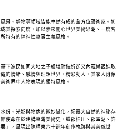
、風景、靜物等領域皆能卓然有成的全方位藝術家。初
構成其探索向度，加以素來關心世界美術思潮、一度客
身所特有的精神性寫實主義風格。
，筆下漁民如同大地之子般堪耐摧折卻又內蔵樂觀進取
深處的情緒、感情與理想世界，精彩動人，其家人肖像
灣美術界中人物表現的獨特風格。
、水份、光影與物像的微妙變化，揭露大自然的神秘存
本館使命在於建構臺灣美術史，繼郭柏川、郭雪湖、許
作展」，呈現出陳輝東六十餘年創作軌跡與其美感世