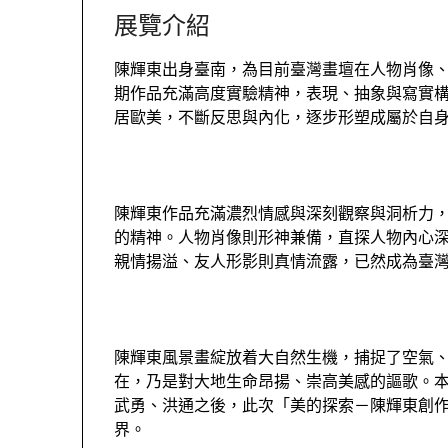
展覽介紹
陳輝東出身臺南，為目前臺灣畫壇在人物肖像
期作品充滿高度實驗精神，表現、抽象與寫實
居歐美，不斷反思與內化，逐步形塑成屬於自
陳輝東作品充滿濃烈情感與深刻觀察與洞析力
的精神。人物肖像則形神兼備，直探人物內心
親情揚溢、友人形影則真情流露，已然成為臺
陳輝東風景畫綻放着大自然生機，捕捉了空氣
在，乃是對大地生命昂揚、崇高美感的謳歌。
武勇、洪通之後，此次「美的探索－陳輝東創
界。