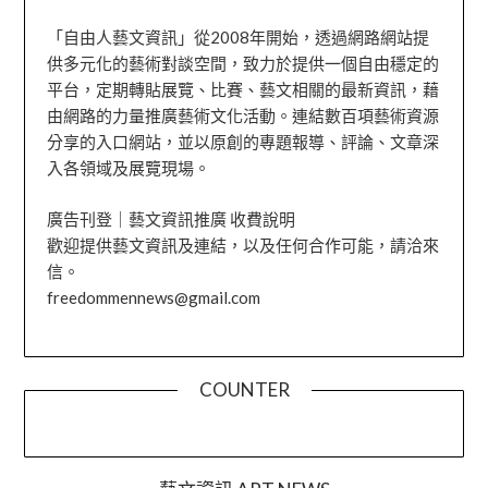
「自由人藝文資訊」從2008年開始，透過網路網站提
供多元化的藝術對談空間，致力於提供一個自由穩定的
平台，定期轉貼展覽、比賽、藝文相關的最新資訊，藉
由網路的力量推廣藝術文化活動。連結數百項藝術資源
分享的入口網站，並以原創的專題報導、評論、文章深
入各領域及展覽現場。
廣告刊登｜藝文資訊推廣 收費說明
歡迎提供藝文資訊及連結，以及任何合作可能，請洽來
信。
freedommennews@gmail.com
COUNTER