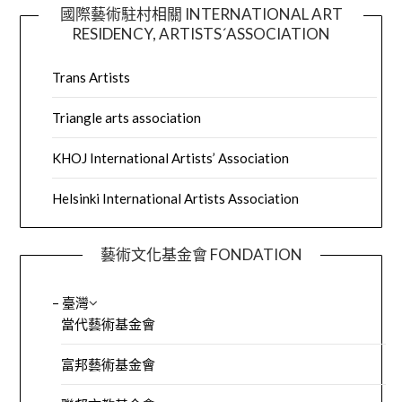
國際藝術駐村相關 INTERNATIONAL ART
RESIDENCY, ARTISTS´ASSOCIATION
Trans Artists
Triangle arts association
KHOJ International Artists’ Association
Helsinki International Artists Association
藝術文化基金會 FONDATION
– 臺灣
當代藝術基金會
富邦藝術基金會