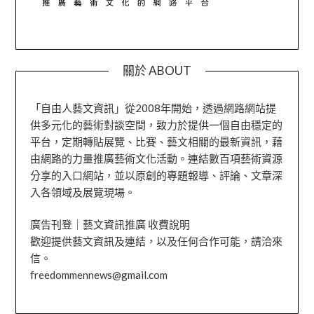
關於 ABOUT
「自由人藝文資訊」從2008年開始，透過網路網站提
供多元化的藝術對談空間，致力於提供一個自由穩定的
平台，定期轉貼展覽、比賽、藝文相關的最新資訊，藉
由網路的力量推廣藝術文化活動。連結數百項藝術資源
分享的入口網站，並以原創的專題報導、評論、文章深
入各領域及展覽現場。
廣告刊登｜藝文資訊推廣 收費說明
歡迎提供藝文資訊及連結，以及任何合作可能，請洽來
信。
freedommennews@gmail.com