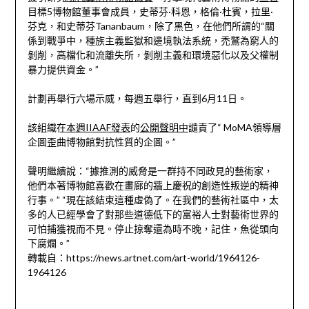
目標5博物館董事會成員，史蒂芬·科恩，格倫·杜賓，拉里·
芬克，和史蒂芬Tananbaum，除了黑色，在他們所謂的“關
係到戰爭中，種族主義監獄和邊境執法系統，禿鷲為窮人的
剝削，高檔化和流離失所，剝削主義和環境惡化以及父權制
暴力提供資金。”
計劃再舉行六場示威，每週五舉行，直到6月11日。
該組織在
本週IIAAF發表
的
公開聲明中
譴責了“ MoMA領導層
企圖歪曲博物館對抗性質的企圖。”
聲明繼續說：“據推測的威脅是一群持不同政見的藝術家，
他們本著博物館喜歡在畫廊的牆上慶祝的創造性叛逆的精神
行事。” “現在該結束這種虛偽了。在我們的藝術社區中，太
多的人已經學會了對那些道德低下的富裕人士對藝術世界的
可怕捕獲視而不見。停止掠奪還為時不晚，記住，魚從頭向
下腐爛。”
轉載自：https://news.artnet.com/art-world/1964126-
1964126