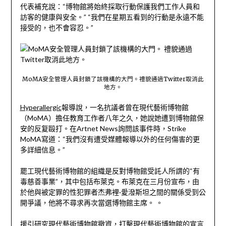
代表補充說：“博物館將始終採取行動保護我們工作人員和
訪客的健康與安全。” “我們在星期五看到的行動是永遠不能
接受的，也不會容忍。”
MoMA安全管理人員封鎖了該機構的大門。禮貌通過Twitter取消此
地方。
Hyperallergic
報導說
，一名抗議者曾在現代藝術博物館
（MoMA）擔任教育工作者八年之久，她說她遭到博物館保
安的反复毆打。在Artnet News詢問該事件時，Strike
MoMA寫道：“我們沒有遭受媒體報導以外的任何傷害的更
多詳細信息。”
罷工現代藝術博物館的組織是反對博物館受託人所謂的“有
毒慈善事業”，其中包括布萊克。布萊克在三月份宣布，由
於
他
與被定罪的性犯罪者杰弗裡·愛潑斯坦之間的關係受到公
開爭議，他將不尋求再次當選博物館主席。 。
援引研究
現代藝術博物館撤資
，
打擊現代藝術博物館的
宣言