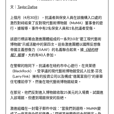
文｜
Taylor Dafoe
上個月（4月30日），抗議者與保安人員在該機構入口處的
激烈對峙結束了反對現代藝術博物館（MoMA）董事會的遊
行。據報導，事件中有2名保安人員和1名抗議者受傷。
該遊行標誌著由激進團體組成的一系列10次“罷工現代藝術
博物館”示威活動中的第四次。這些激進團體以國際反想像
帝國主義想像力（IIAAF）的名義聯合起來。據
《紐約時
報》報導
，大約有40人參加。
在警察的陪同下，抗議者在紐約市中心遊行，在貝萊德
（BlackRock），受爭議的現代藝術博物館受託人拉里·芬克
（Larry Fink）擁有的投資公司以及構成“億萬富翁行”的豪華
住宅樓前停下，然後在現代藝術博物館結束。
在那兒，他們反對進入博物館收取25美元的入場費，試圖進
入該場館，但遭到場館保安的拒絕。
激進組織在一封電子郵件中說：“當我們到達時，MoMA變
成了一座高安全性的堡壘。” 門被其他警衛從內部鎖定。外