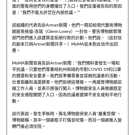
面的警衛用他們的身體擋住了入口。我們反復被告知的原因
是：“我們不能允許您在內部抗議。””
該組織的代表告訴Artnet新聞，他們一周前給現代藝術博物
館館長格倫·洛瑞（Glenn Lowry）一封信，警告博物館管理
部門他們進入該建築並拒絕付款的計劃。他們說，（這封信
的副本已與Artnet新聞共享。）MoMA從未對此信作出回
應。
MoMA新聞官員告訴Artnet新聞：“我們預料會發生一場和
平抗議，只要他們尊重紐約州和紐約市對COVID-19的口罩
的健康和安全要求，我們就準備尊重並容納抗議者的活動，
社會距離和溫度篩查。他們拒絕這樣做，一再威脅博物館前
線工作人員，並表示將強行闖入。博物館安全人員根據既定
的安全規程關閉了入口，因為抗議者選擇不安全或和平地行
動。
該代表說，發生爭執時，兩名博物館保安人員“嚴重受傷”。
博物館稱，其中一個被棍子打傷並咬傷，而另一個被推入旋
轉門後必須住院。