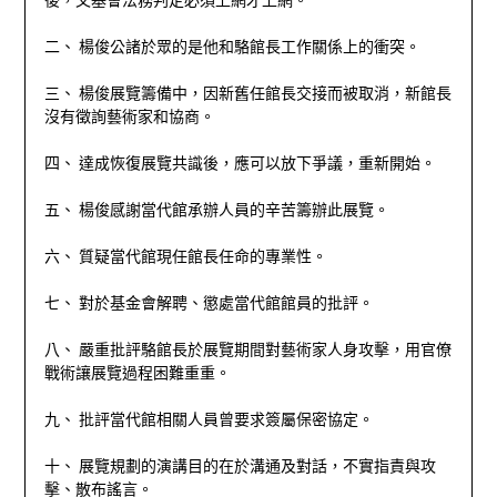
二、 楊俊公諸於眾的是他和駱館長工作關係上的衝突。
三、 楊俊展覽籌備中，因新舊任館長交接而被取消，新館長
沒有徵詢藝術家和協商。
四、 達成恢復展覽共識後，應可以放下爭議，重新開始。
五、 楊俊感謝當代館承辦人員的辛苦籌辦此展覽。
六、 質疑當代館現任館長任命的專業性。
七、 對於基金會解聘、懲處當代館館員的批評。
八、 嚴重批評駱館長於展覽期間對藝術家人身攻擊，用官僚
戰術讓展覽過程困難重重。
九、 批評當代館相關人員曾要求簽屬保密協定。
十、 展覽規劃的演講目的在於溝通及對話，不實指責與攻
擊、散布謠言。