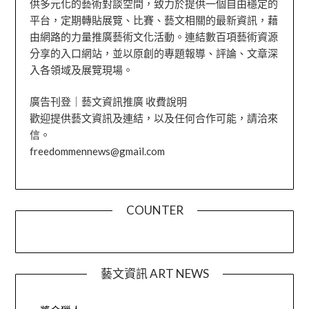
供多元化的藝術對談空間，致力於提供一個自由穩定的
平台，定期轉貼展覽、比賽、藝文相關的最新資訊，藉
由網路的力量推廣藝術文化活動。連結數百項藝術資源
分享的入口網站，並以原創的專題報導、評論、文章深
入各領域及展覽現場。
廣告刊登｜藝文資訊推廣 收費說明
歡迎提供藝文資訊及連結，以及任何合作可能，請洽來
信。
freedommennews@gmail.com
COUNTER
藝文資訊 ART NEWS