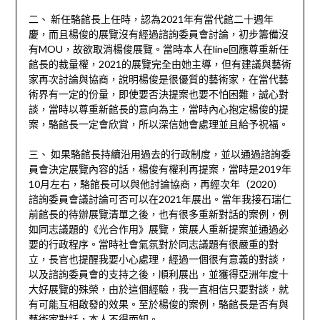
二、 新任駱館長上任時，認為2021年有當代館二十週年
慶，而且楊俊的展覽沒有經過諮詢委員會討論，初步籌備沒
有MOU，故欲取消楊俊展覽。當時本人在line回應尊重新任
館長的裁量權，2021的展覽完全由她主導，但有建議與藝術
家再次討論與協商，說明楊俊是很優質的藝術家，在當代藝
術界有一定的份量，即使要否決提案也要不怕困難，誠心對
談，當時以尊重新館長的意向為主，當時內心抱定楊俊的提
案，駱館長一定會欣賞，所以深信她會處理並且給予祝福。
三、 如果駱館長持續沿用過去的行政制度，並以通過諮詢委
員會決定展覽內容的話，楊俊有權利再提案，當時是2019年
10月左右，駱館長可以與他討論協商，再經次年（2020）
諮詢委員會議討論可否可以在2021年展出。當年我接石瑞仁
前館長的待辦展覽清單之後，也有很多重新對話的案例，例
如同志議題的《光合作用》展覽，策展人重新提案並通過必
要的行政程序。當時社會氣氛對於同志議題有很嚴重的對
立，長官也提醒我要小心處理，經過一個很有意義的對談，
以及諮詢委員會的支持之後，順利展出，並獲得亞洲年度十
大好展覽的殊榮，由於這個經驗，我一直相信只要對談，就
有可能互相啟發的效果。至於楊俊的案例，駱館長是否有與
藝術家對話，本人不得而知。