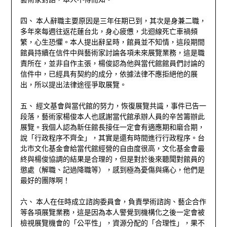
四、 本人辭職主要原因是三年任期已到，其次是身兼二職，
多年來每週往返花蓮台北，身心疲憊，北迴線死亡車禍頻
繁，心生恐懼。本人提出辭呈時，館員並不知情，這段期間
館員持續在信件中與藝術家討論各項未來展覽業務，這是職
責所在，並非自作主張，楊俊認為他與當代館館員們討論的
信件中，已經具有契約的成分，依據法律不應拒絕他的展
出，所以提出法律途徑爭取展覽。
五、 經文基會與當代館的努力，恢復展覽共識，事件已告一
段落，藝術家楊俊本人也感謝當代館承辦人員的辛苦籌辦此
展覽。我個人認為新任館長接任一定會有適應期和磨合期，
說「行政程序不齊全」，其實是還有時間進行行政程序。台
北市文化基金會給當代館經營的自由度很高，文化基金會最
終與楊俊協調的結果是合理的，但是對於後來聽聞對館員的
懲處（解職、記過降職等），感到極為憂傷與痛心，他們是
最好的團隊啊！
六、 本人在任時成立諮詢委員會，負責學術諮詢、藝企合作
等各項展覽業務，這是因為本人警覺到機構化之後一定會被
檢視展覽機會的「公平性」，資源分配的「合理性」，果不