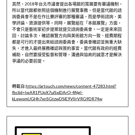
其然，2018年台北市議會提出各場館的策展要有審議機制，
所以當代館都依照這個機制進行展覽事務，但是當代館的諮
詢委員會不是在作比賽評審的那種審議，而是學術諮詢、美
學評論、資源提供等。同時，展覽組在「本館展覽」方面，
不會只是藝術家初步提案就提交諮詢委員會，一定是來來回
回，討論多次，確認展覽方向與美術館方向一致、經費期程
都是可行的才提出來給諮詢委員會，委員會確認並無重大缺
失，才進入最終展務確認與簽約事宜。當代館有政府的經費
補助，自然要接受監督和管理，溝通與協商的誠意才是解決
爭議的必要前提。
轉載自:
https://artouch.com/news/content-47283.html?
fbclid=IwAR1PUpX7uiSxiDArQ-4NgI-
kLewomUGHh7xnSGtzwDSjE9VlIrVRG9DR74w