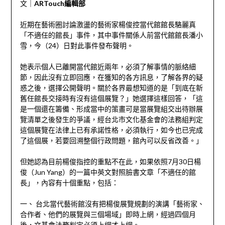
文｜
ARTouch編輯部
近期在藝術圈討論激盪的藝術家楊俊控當代館館長駱麗真
「不適任的館長」事件，其中事件關係人前當代館館長潘小
雪，今（24）日對此事件發布聲明。
她表示個人已離開當代館近兩年，必須了解事情的脈絡細
節，因此沒有立即回應，在獲知的各方訊息，了解各界的疑
惑之後，選擇公開聲明。關於各界最想知道的是「到底在新
舊任館長交接時有沒有這個展覽？」她選擇這樣回答，「這
是一個還在籌備、形成當中的策畫可是當展覽組交出待辦展
覽清單之後發生的爭議，經台北市文化基金會的法務組判定
這個展覽在法律上已有承諾性格，必須執行，如今也已完成
了這個展，若要回溯整個行政問題，館內可以反省改善。」
但她認為目前楊俊指控的重點不在此，如果依照7月30日楊
俊（Jun Yang）的一篇中英文對照臉書文章「不適任的館
長」，內容有十個重點，包括：
一、 台北當代藝術館沒有把楊俊展覽規劃的演講「藝術家、
合作者、他們的展覽與三個場域」即時上網，經過四個月
後，文基會法務判定必須上網才上網。