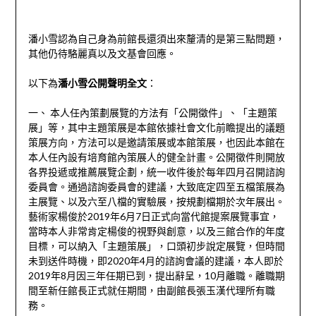
潘小雪認為自己身為前館長還須出來釐清的是第三點問題，
其他仍待駱麗真以及文基會回應。
以下為
潘小雪公開聲明全文
：
一、 本人任內策劃展覽的方法有「公開徵件」、「主題策
展」等，其中主題策展是本館依據社會文化前瞻提出的議題
策展方向，方法可以是邀請策展或本館策展，也因此本館在
本人任內設有培育館內策展人的健全計畫。公開徵件則開放
各界投遞或推薦展覽企劃，統一收件後於每年四月召開諮詢
委員會。通過諮詢委員會的建議，大致底定四至五檔策展為
主展覽、以及六至八檔的實驗展，按規劃檔期於次年展出。
藝術家楊俊於2019年6月7日正式向當代館提案展覽事宜，
當時本人非常肯定楊俊的視野與創意，以及三館合作的年度
目標，可以納入「主題策展」，口頭初步說定展覽，但時間
未到送件時機，即2020年4月的諮詢會議的建議，本人即於
2019年8月因三年任期已到，提出辭呈，10月離職。離職期
間至新任館長正式就任期間，由副館長張玉漢代理所有職
務。