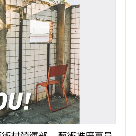
藝術村營運部—藝術推廣專員