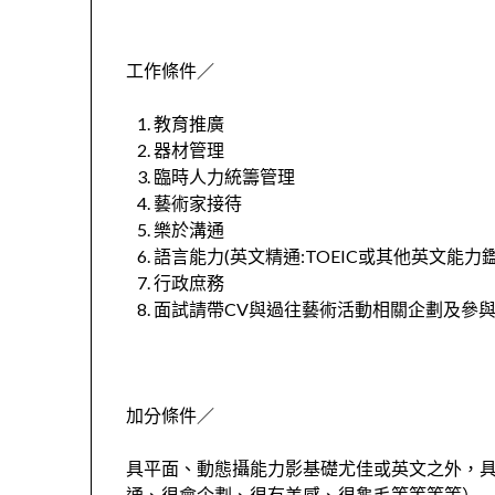
工作條件／
教育推廣
器材管理
臨時人力統籌管理
藝術家接待
樂於溝通
語言能力
(
英文精通
:TOEIC
或其他英文能力
行政庶務
面試請帶
CV
與過往藝術活動相關企劃及參
加分條件／
具平面、動態攝能力影基礎尤佳或英文之外，
通、很會企劃、很有美感、很龜毛等等等等）