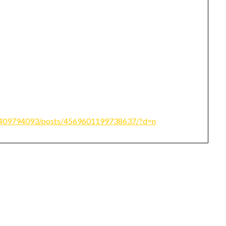
0409794093/posts/4569601199738637/?d=n